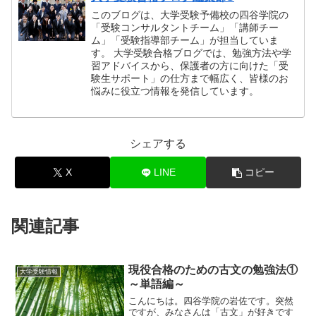
このブログは、大学受験予備校の四谷学院の
「受験コンサルタントチーム」「講師チー
ム」「受験指導部チーム」が担当していま
す。 大学受験合格ブログでは、勉強方法や学
習アドバイスから、保護者の方に向けた「受
験生サポート」の仕方まで幅広く、皆様のお
悩みに役立つ情報を発信しています。
シェアする
X
LINE
コピー
関連記事
現役合格のための古文の勉強法①
大学受験情報
～単語編～
こんにちは。四谷学院の岩佐です。突然
ですが、みなさんは「古文」が好きです