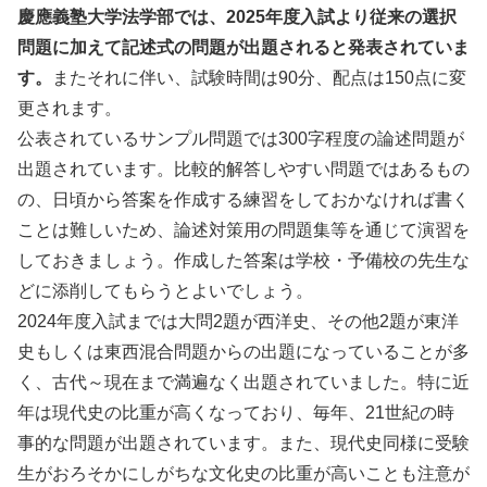
慶應義塾大学法学部では、2025年度入試より従来の選択
問題に加えて記述式の問題が出題されると発表されていま
す。
またそれに伴い、試験時間は90分、配点は150点に変
更されます。
公表されているサンプル問題では300字程度の論述問題が
出題されています。比較的解答しやすい問題ではあるもの
の、日頃から答案を作成する練習をしておかなければ書く
ことは難しいため、論述対策用の問題集等を通じて演習を
しておきましょう。作成した答案は学校・予備校の先生な
どに添削してもらうとよいでしょう。
2024年度入試までは大問2題が西洋史、その他2題が東洋
史もしくは東西混合問題からの出題になっていることが多
く、古代～現在まで満遍なく出題されていました。特に近
年は現代史の比重が高くなっており、毎年、21世紀の時
事的な問題が出題されています。また、現代史同様に受験
生がおろそかにしがちな文化史の比重が高いことも注意が