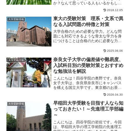
か？なんて思っている人もいるかもしれ
ないですね。みなさんが中学校や高校で
2018.12.05
勉強する古文の世...
東大の受験対策 理系・文系で異
大学受験情報
なる入試問題の特徴と対策
大学合格のための必要な学力。どんな問
題にも対応できるような骨太な学力を身
につけることは合格のために必要な力と
言えるでしょう。しかし、実はそれだけ
ではないんです。...
2025.06.06
奈良女子大学の偏差値や難易度、
大学受験情報
入試科目別の受験対策とおすすめ
な勉強法を解説
こんにちは！四谷学院の奥野です。奈良
女子大学は、奈良県奈良市にキャンパス
を構える国立大学です。東京都のお茶の
水女子大学と合わせ、全国に2校しかない
2026.04.30
国立女子大学の...
早稲田大学受験を目指す人なら知
大学受験情報
っておきたい！～先進理工学部編
～
こんにちは、四谷学院の岩佐です。今回
は、早稲田大学の理工学術院の先進理工