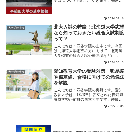
学部についてお話していきます。先進理
工 最先端、新領域の研究先進理工学部
は、現代に即した...
2024.07.10
北大入試の特徴！北海道大学志望
大学受験情報
なら知っておきたい総合入試制度
って？
こんにちは！四谷学院の山中です。今回
は北海道大学志望の方に向けて、北海道
大学特有の総合入試や難易度などについ
て詳しく解説します。「大学で学びたい
2024.08.13
ことがまだはっき...
愛知教育大学の受験対策！難易度
大学受験情報
や偏差値、合格に向けての勉強法
を解説
こんにちは！四谷学院の奥野です。愛知
教育大学は、1873年に設立された愛知県
養成学校が前身の国立大学です。愛知県
刈谷市にキャンパスを構えており、学部
2025.06.05
は教育学部の...