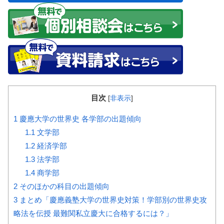
目次
[
非表示
]
1
慶應大学の世界史 各学部の出題傾向
1.1
文学部
1.2
経済学部
1.3
法学部
1.4
商学部
2
そのほかの科目の出題傾向
3
まとめ「慶應義塾大学の世界史対策！学部別の世界史攻
略法を伝授 最難関私立慶大に合格するには？」