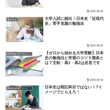
2025.06.05
大学入試に頻出！日本史「近現代
夏期講習
史」苦手克服の勉強法
2025.06.05
【ゼロから始める大学受験】日本
教科別学習アドバイス
史の勉強法と学習のコツ５箇条と
は？文転・高1・高2は必見です
2025.06.05
日本史は暗記科目ではない！?イ
教科別学習アドバイス
メージでとらえろ！