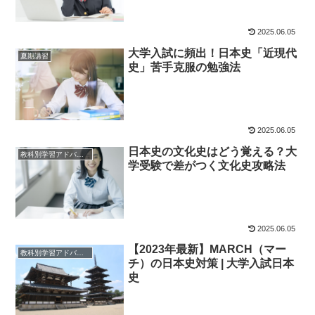
2025.06.05
大学入試に頻出！日本史「近現代
夏期講習
史」苦手克服の勉強法
2025.06.05
日本史の文化史はどう覚える？大
教科別学習アドバイス
学受験で差がつく文化史攻略法
2025.06.05
【2023年最新】MARCH（マー
教科別学習アドバイス
チ）の日本史対策 | 大学入試日本
史