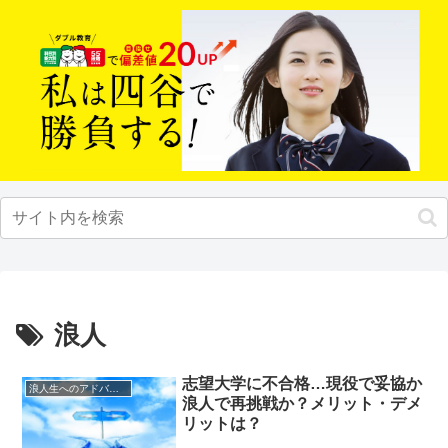
浪人
志望大学に不合格…現役で妥協か
浪人生へのアドバイス
浪人で再挑戦か？メリット・デメ
リットは？