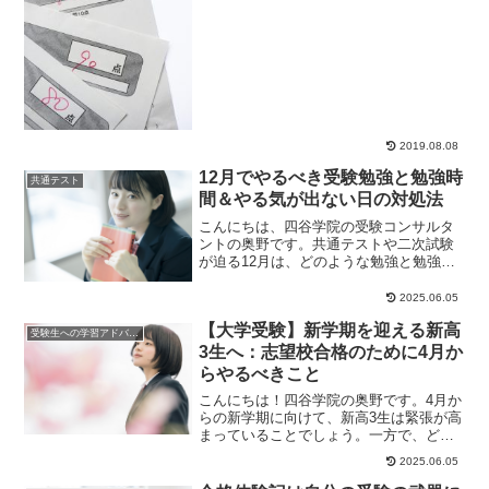
に訳すと「不注意...
2019.08.08
12月でやるべき受験勉強と勉強時
共通テスト
間＆やる気が出ない日の対処法
こんにちは、四谷学院の受験コンサルタ
ントの奥野です。共通テストや二次試験
が迫る12月は、どのような勉強と勉強時
間が必要なのでしょうか？12月は基礎固
めを終えて演...
2025.06.05
【大学受験】新学期を迎える新高
受験生への学習アドバイス
3生へ：志望校合格のために4月か
らやるべきこと
こんにちは！四谷学院の奥野です。4月か
らの新学期に向けて、新高3生は緊張が高
まっていることでしょう。一方で、どの
ようにして大学受験の準備を始めれば良
2025.06.05
いのかわから...