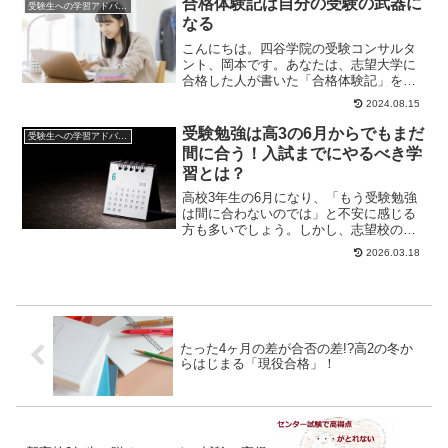
合格体験記は自分の受験の武器に
受験生への学習アドバイス
なる
こんにちは。四谷学院の受験コンサルタ
ント、岡本です。あなたは、志望大学に
合格した人が書いた「合格体験記」を読
んだことがありますか？この記事では、
2024.08.15
受験生の「合格体...
受験勉強は高3の6月からでもまだ
受験生への学習アドバイス
間に合う！入試までにやるべき学
習とは？
高校3年生の6月になり、「もう受験勉強
は間に合わないのでは」と不安に感じる
方も多いでしょう。しかし、志望校のレ
ベルを見極めて正しい方法で学習を進め
2026.03.18
れば、合格でき...
たった4ヶ月の差が合否の差!?高2の冬か
らはじまる「現役合格」！