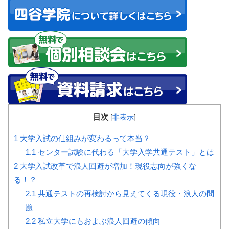
目次
[
非表示
]
1
大学入試の仕組みが変わるって本当？
1.1
センター試験に代わる「大学入学共通テスト」とは
2
大学入試改革で浪人回避が増加！現役志向が強くな
る！？
2.1
共通テストの再検討から見えてくる現役・浪人の問
題
2.2
私立大学にもおよぶ浪人回避の傾向