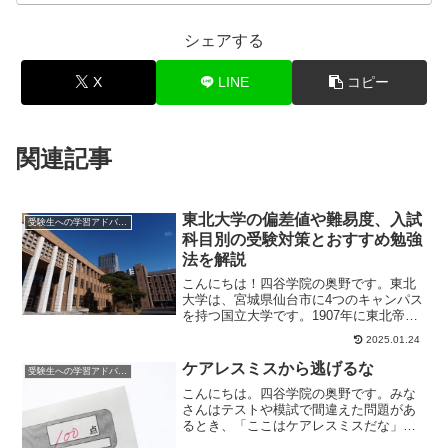
シェアする
X
LINE
コピー
関連記事
東北大学の偏差値や難易度、入試
受験生への学習アドバイス
科目別の受験対策とおすすめ勉強
法を解説
こんにちは！四谷学院の奥野です。東北
大学は、宮城県仙台市に4つのキャンパス
を持つ国立大学です。1907年に東北帝国
大学として設立された当初から多くの学
2025.01.24
生に門戸を...
ケアレスミスから逃げるな
受験生への学習アドバイス
こんにちは。四谷学院の奥野です。みな
さんはテストや模試で間違えた問題があ
るとき、「ここはケアレスミスだな」と
考えたことはありますか？単純に日本語