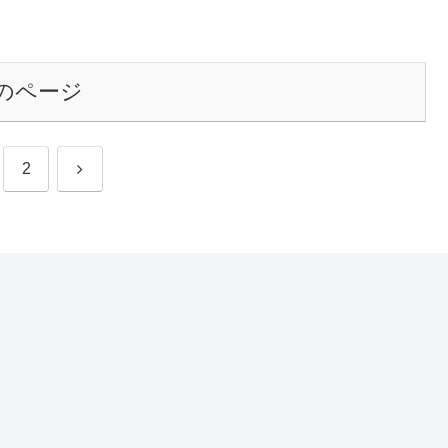
のページ
次
2
へ