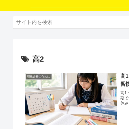
高2
高
現役合格のために
習
高1
期で
休み