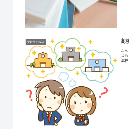
高
受験生の悩み
こん
はも
望校