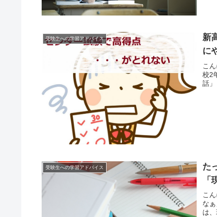
新
受験生への学習アドバイス
に
こん
校2
話」
た
受験生への学習アドバイス
「
こん
なぁ
は、