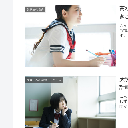
高
受験生の悩み
き
こん
も慣
す。
大
受験生への学習アドバイス
計
こん
しず
間が