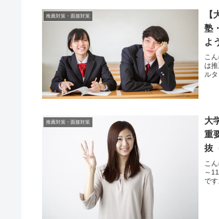
【
推薦対策・面接対策
塾
よ
こん
は推
ルタ
大
推薦対策・面接対策
重
抜
こん
～1
です