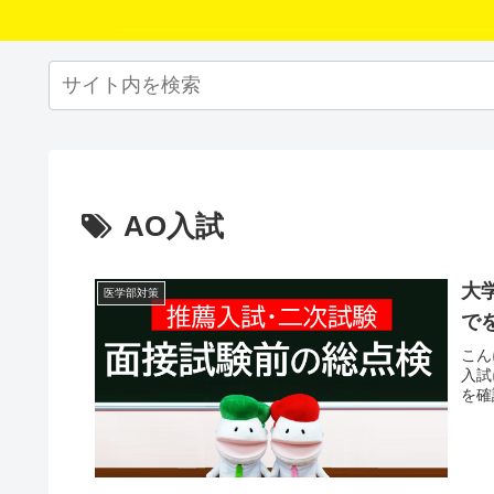
AO入試
大
医学部対策
で
こん
入試
を確