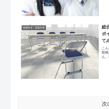
総
推薦対策・面接対策
ポ
て
こん
校推
ん。
次