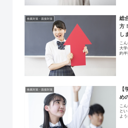
総
推薦対策・面接対策
方
し
こん
大学
約半
【
推薦対策・面接対策
め
こん
とい
よう