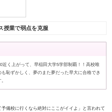
ス授業で弱点を克服
20近く上がって、早稲田大学5学部制覇！！高校唯
のも恥ずかしく、夢のまた夢だった早大に合格でき
す。
て予備校に行くなら絶対にここがイイよ」と言われて