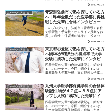
学校医学科、関西医科大学医学部医学科
2021.02.25
に合格したくんの...
青森県弘前市で塾を探している方
驚きの伸びを実現｜先輩列伝
へ｜昨年全敗だった医学部に再挑
戦した先輩に合格インタビュー！
大学受験予備校四谷学院
このブログでは、弘前市（青森県）在住
で学習塾・予備校・オンライン授業をお
探しの学生・保護者の皆様に、役立つ情
報やヒントになる情報をお伝えします。
2024.03.15
昨年全敗だった医...
東京都杉並区で塾を探している方
驚きの伸びを実現｜先輩列伝
へ|赤本が9割5分の得点率で大学
受験に成功した先輩にインタビュ
ー！大学受験予備校四谷学院
四谷学院の先輩の合格体験記をご紹介す
るこのコーナー。今回ご紹介するのは、
慶應義塾大学薬学部、東京理科大学薬学
部、北里大学薬学部に合格したくんのス
2025.06.06
トーリーです。四...
九州大学医学部保健学科の合格体
驚きの伸びを実現｜先輩列伝
験記|生物が４７点→８８点にア
ップし入試に成功した先輩にイン
タビュー！大学受験予備校四谷学
四谷学院の先輩の合格体験記をご紹介す
院
るこのコーナー。今回ご紹介するのは、
九州大学医学部保健学科に合格したさん