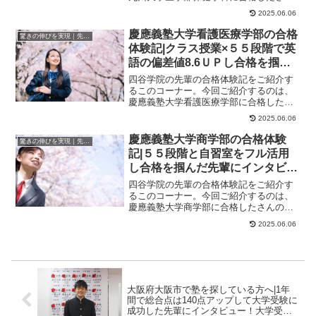
のストーリーです。さんが合格した大学
2025.06.06
九州大学医学部保...
慶應義塾大学看護医療学部の合格
驚きの伸びを実現｜先輩列伝
体験記|クラス授業×５５段階で英
語の偏差値8.6ＵＰし合格を掴ん
だ先輩にインタビュー！大学受験
四谷学院の先輩の合格体験記をご紹介す
予備校四谷学院
るこのコーナー。今回ご紹介するのは、
慶應義塾大学看護医療学部に合格したさ
んのストーリーです。さんが合格した大
2025.06.06
学慶應義塾大学看...
慶應義塾大学商学部の合格体験
驚きの伸びを実現｜先輩列伝
記|５５段階と自習室をフル活用
し合格を掴んだ先輩にインタビュ
ー！大学受験予備校四谷学院
四谷学院の先輩の合格体験記をご紹介す
るこのコーナー。今回ご紹介するのは、
慶應義塾大学商学部に合格したさんのス
トーリーです。さんが合格した大学慶應
2025.06.06
義塾大学商学部慶...
大阪府大阪市で塾を探している方へ|1年
間で総合点は140点アップして大学受験に
成功した先輩にインタビュー！大学受験