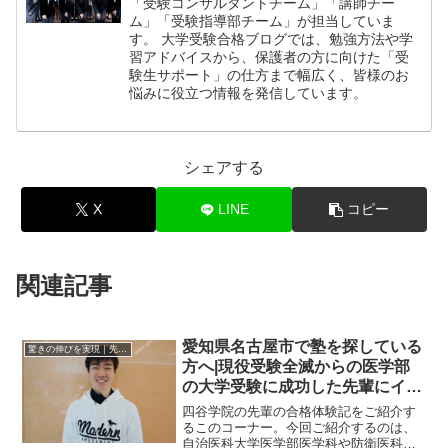
「受験コンサルタントチーム」「講師チー
ム」「受験指導部チーム」が担当していま
す。 大学受験合格ブログでは、勉強方法や学
習アドバイスから、保護者の方に向けた「受
験生サポート」の仕方まで幅広く、皆様のお
悩みに役立つ情報を発信しています。
シェアする
X
LINE
コピー
関連記事
愛知県名古屋市で塾を探している
驚きの伸びを実現｜先輩列伝
方へ|現役受験全滅からの医学部
の大学受験に成功した先輩にイン
タビュー！大学受験予備校四谷学
四谷学院の先輩の合格体験記をご紹介す
院
るこのコーナー。今回ご紹介するのは、
自治医科大学医学部医学科や防衛医科大