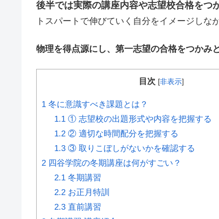
後半では実際の講座内容や志望校合格をつ
トスパートで伸びていく自分をイメージしな
物理を得点源にし、第一志望の合格をつかみ
目次
[
非表示
]
1
冬に意識すべき課題とは？
1.1
① 志望校の出題形式や内容を把握する
1.2
② 適切な時間配分を把握する
1.3
③ 取りこぼしがないかを確認する
2
四谷学院の冬期講座は何がすごい？
2.1
冬期講習
2.2
お正月特訓
2.3
直前講習