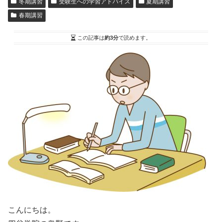
冬期講習
受験生への学習アドバイス
夏期講習
春期講習
この記事は
約3分
で読めます。
こんにちは。