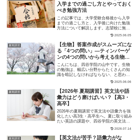
入学までの過ごし方とやっておく
べき勉強方法
この記事では、大学受験合格後から入学
までの過ごし方と、入学後に向けた勉強
方法について解説します。志望校に無事
合格したら羽を伸ばして遊びたい気分に
2025.06.05
なるかもしれませ...
【生物】答案作成がスムーズにな
夏期講習
る「4つの問い」—ティンバーゲ
ンの4つの問いから考える生物学
習のポイント
こんにちは、四谷学院の山中です。生物
の勉強は、幅広い分野からたくさんの知
識を暗記しなければならない、と思われ
がちです。確かに暗記は必要ですが、た
2025.06.06
だやみくもに覚え...
【2026年 夏期講習】英文法や語
夏期講習
彙力はどう磨けばいい？【高3・
高卒】
2026年の夏期講習で英文法や語彙力を強
化したい高3生・高卒生へ。夏に取り組み
たい英語の課題や、四谷学院の英文法・
語彙対策講座の活用法を紹介します。
2026.07.14
【英文法が苦手？語彙力がな
夏期講習