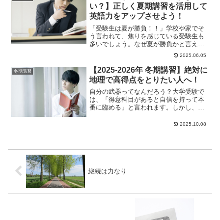
い？】正しく夏期講習を活用して
英語力をアップさせよう！
「受験生は夏が勝負！！」学校や家でそ
う言われて、焦りを感じている受験生も
多いでしょう。なぜ夏が勝負かと言え
ば、この夏を境に、2学期からは学校の授
2025.06.05
業も問題演習や過...
【2025-2026年 冬期講習】絶対に
冬期講習
地理で高得点をとりたい人へ！
自分の武器ってなんだろう？大学受験で
は、「得意科目があると自信を持って本
番に臨める」と言われます。しかし、胸
を張って得意だと言える科目はないぞ...
という人も多...
2025.10.08
継続は力なり