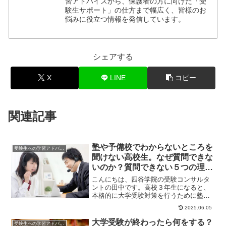
習アドバイスから、保護者の方に向けた「受
験生サポート」の仕方まで幅広く、皆様のお
悩みに役立つ情報を発信しています。
シェアする
X
LINE
コピー
関連記事
塾や予備校でわからないところを
受験生への学習アドバイス
聞けない高校生。なぜ質問できな
いのか？質問できない５つの理由
を解説＆解消しよう！
こんにちは、四谷学院の受験コンサルタ
ントの田中です。高校３年生になると、
本格的に大学受験対策を行うために塾や
予備校に通う人も多くなるでしょう。ほ
2025.06.05
かにも高校1・2...
大学受験が終わったら何をする？
受験生への学習アドバイス