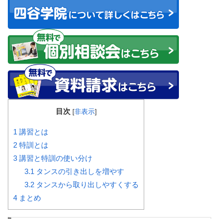
目次
[
非表示
]
1
講習とは
2
特訓とは
3
講習と特訓の使い分け
3.1
タンスの引き出しを増やす
3.2
タンスから取り出しやすくする
4
まとめ