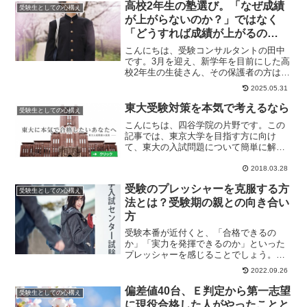
高校2年生の塾選び。「なぜ成績
受験生としての心構え
が上がらないのか？」ではなく
「どうすれば成績が上がるの
か？」の考え方が結果につながる
こんにちは、受験コンサルタントの田中
理由とは？
です。3月を迎え、新学年を目前にした高
校2年生の生徒さん、その保護者の方は、
そろそろ大学受験も視野に入ってきた頃
2025.05.31
かと思います...
東大受験対策を本気で考えるなら
受験生としての心構え
こんにちは、四谷学院の片野です。この
記事では、東京大学を目指す方に向け
て、東大の入試問題について簡単に解説
します。東大合格に必要な学力とは？東
京大学の入試におい...
2018.03.28
受験のプレッシャーを克服する方
受験生としての心構え
法とは？受験期の親との向き合い
方
受験本番が近付くと、「合格できるの
か」「実力を発揮できるのか」といった
プレッシャーを感じることでしょう。受
験のプレッシャーは試験結果や体調に影
2022.09.26
響を与えかねないた...
偏差値40台、Ｅ判定から第一志望
受験生としての心構え
に現役合格した人がやったことと