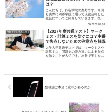
は？
こんにちは。四谷学院の奥野です。今回
も実際に四谷学院に通って現役合格した
生徒についてご紹介していきます。復習
が問題その生徒は、「メディアに興味が
2020.09.18
ある」ということ...
【2027年度共通テスト】マーク
受験生としての心構え
ミス・計算ミスを防ぐには？本番
で失点しないための注意点を解説
大学入学共通テストでは、マークミスや
計算ミス、問題文の読み違いによる失点
を防ぐことが大切です。本番で実力を発
揮するために、試験中の見直し方や当日
の持ち物確認のポイントを解説します。
勉強垢は本当に意味があるのか