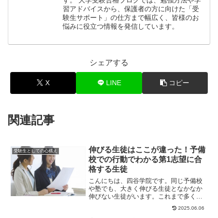
習アドバイスから、保護者の方に向けた「受
験生サポート」の仕方まで幅広く、皆様のお
悩みに役立つ情報を発信しています。
シェアする
X
LINE
コピー
関連記事
伸びる生徒はここが違った！予備
受験生としての心構え
校での行動でわかる第1志望に合
格する生徒
こんにちは、四谷学院です。同じ予備校
や塾でも、大きく伸びる生徒となかなか
伸びない生徒がいます。これまで多くの
生徒を見てきた四谷学院の受験コンサル
2025.06.06
タントに聞いた伸...