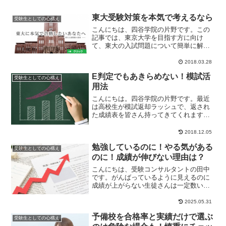
東大受験対策を本気で考えるなら
受験生としての心構え
こんにちは、四谷学院の片野です。この
記事では、東京大学を目指す方に向け
て、東大の入試問題について簡単に解説
します。東大合格に必要な学力とは？東
京大学の入試におい...
2018.03.28
E判定でもあきらめない！模試活
受験生としての心構え
用法
こんにちは。四谷学院の片野です。最近
は高校生が模試返却ラッシュで、返され
た成績表を皆さん持ってきてくれます。
それを見ながら私も相談にのっているの
ですが、「できな...
2018.12.05
勉強しているのに！やる気がある
受験生としての心構え
のに！成績が伸びない理由は？
こんにちは、受験コンサルタントの田中
です。がんばっているように見えるのに
成績が上がらない生徒さんは一定数いま
す。やる気もあるし、勉強もしている。
それなのに、思う...
2025.05.31
予備校を合格率と実績だけで選ぶ
受験生としての心構え