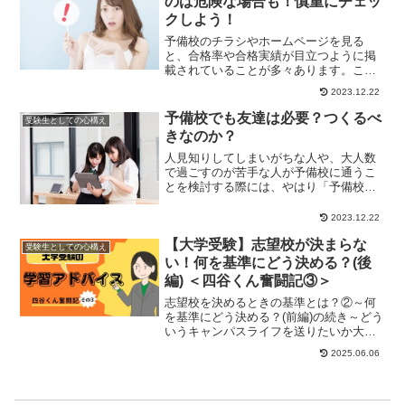
のは危険な場合も！慎重にチェッ
クしよう！
予備校のチラシやホームページを見る
と、合格率や合格実績が目立つように掲
載されていることが多々あります。こう
した合格率や合格実績から、どの予備校
2023.12.22
に通おうか判断され...
予備校でも友達は必要？つくるべ
受験生としての心構え
きなのか？
人見知りしてしまいがちな人や、大人数
で過ごすのが苦手な人が予備校に通うこ
とを検討する際には、やはり「予備校で
の人間関係」についても気になってしま
うかもしれません...
2023.12.22
【大学受験】志望校が決まらな
受験生としての心構え
い！何を基準にどう決める？(後
編) ＜四谷くん奮闘記③＞
志望校を決めるときの基準とは？②～何
を基準にどう決める？(前編)の続き～どう
いうキャンパスライフを送りたいか大学
に通うのは何年か「6年制」の学部を知っ
2025.06.06
ている？4...