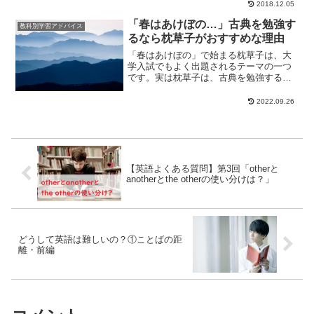
朝日中高生...
2018.12.05
「春はあけぼの…」古典を勉強す
教科別学習アドバイス
るなら枕草子がおすすめな理由
「春はあけぼの」で始まる枕草子は、大
学入試でもよく出題されるテーマの一つ
です。実は枕草子は、古典を勉強するの
にとても役立ちます。なぜなら、随筆と
して素晴らしいだ...
2022.09.26
【英語よくある質問】第3回「otherと
anotherとthe otherの使い分けは？」
どうして英語は難しいの？①ことばの距
離・前編