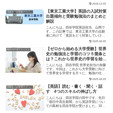
題・・・の「問題」ではありません。バ
2018.12.05
ーゼル問題とは、数学...
【東京工業大学】英語の入試対策
受験生への学習アドバイス
出題傾向と受験勉強法のまとめと
解説
こんにちは。四谷学院英語担当、山岡で
す。この記事では、東京工業大学の志願
者に向けて「英語をどう対策していけば
良いのだろう？」といった疑問に答える
2025.06.05
ために、「東工大...
【ゼロから始める大学受験】世界
教科別学習アドバイス
史の勉強法と学習のコツ５箇条と
は？これから世界史の学習を始め
る方は必見です。
こんにちは、四谷学院 世界史担当の加藤
です。今回は、これから大学受験に向け
て世界史を学習する方々に、勉強の仕方
を解説していきます。世界史学習の５箇
2025.06.05
条をおさえて勉...
【英語】読む・書く・聞く・話
受験生への学習アドバイス
す 4つのスキルの伸ばし方
こんにちは、四谷学院の田中です。先日
「朝日中高生新聞」から英語学習につい
ての取材を四谷学院が受けました。10月
22日版に掲載されています(朝日新聞社