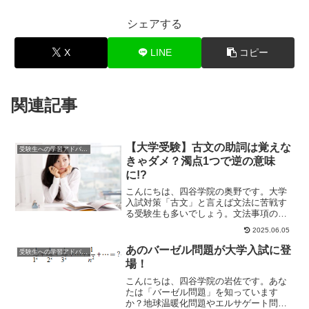
シェアする
X
LINE
コピー
関連記事
【大学受験】古文の助詞は覚えな
受験生への学習アドバイス
きゃダメ？濁点1つで逆の意味
に!?
こんにちは、四谷学院の奥野です。大学
入試対策「古文」と言えば文法に苦戦す
る受験生も多いでしょう。文法事項の中
でも「助動詞」に苦手意識を持つ生徒は
2025.06.05
多いのですが、意...
あのバーゼル問題が大学入試に登
受験生への学習アドバイス
場！
こんにちは、四谷学院の岩佐です。あな
たは「バーゼル問題」を知っています
か？地球温暖化問題やエルサゲート問