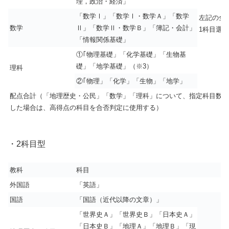
理，政治・経済」
「数学Ⅰ」「数学Ⅰ・数学Ａ」「数学
左記の全
数学
Ⅱ」「数学Ⅱ・数学Ｂ」「簿記・会計」
1科目選択
「情報関係基礎」
①｢物理基礎」「化学基礎」「生物基
礎」「地学基礎」（※3）
理科
②｢物理」「化学」「生物」「地学」
配点合計（「地理歴史・公民」「数学」「理科」について、指定科目数以
した場合は、高得点の科目を合否判定に使用する）
・2科目型
教科
科目
外国語
「英語」
国語
「国語（近代以降の文章）」
「世界史Ａ」「世界史Ｂ」「日本史Ａ」
「日本史Ｂ」「地理Ａ」「地理Ｂ」「現