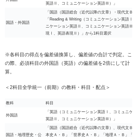
英語Ⅱ、コミュニケーション英語Ⅲ）」
「国語（国語総合（近代以降の文章）・現代文Ｂ）
「Reading & Writing（コミュニケーション英語
国語・外国語
ニケーション英語Ⅱ、コミュニケーション英語Ⅲ、
現Ⅰ、英語表現Ⅱ）」から1科目選択
※各科目の得点を偏差値換算し、偏差値の合計で判定。こ
の際、必須科目の外国語（英語）の偏差値を2倍にして計
算。
＜2科目全学統一（前期）の教科・科目・配点＞
教科
科目
「英語（コミュニケーション英語Ⅰ、コミュニケー
外国語
英語Ⅱ、コミュニケーション英語Ⅲ）」
「国語（国語総合（近代以降の文章）、現代文Ｂ）
国語・地理歴史・公
本史Ａ・Ｂ」「世界史Ａ・Ｂ」「地理Ａ・Ｂ」「政