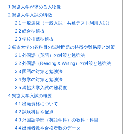
1
獨協大学が求める人物像
2
獨協大学入試の特徴
2.1
一般選抜（一般入試・共通テスト利用入試）
2.2
総合型選抜
2.3
学校推薦型選抜
3
獨協大学の各科目の試験問題の特徴や難易度と対策
3.1
外国語（英語）の対策と勉強法
3.2
外国語（Reading & Writing）の対策と勉強法
3.3
国語の対策と勉強法
3.4
数学の対策と勉強法
3.5
獨協大学入試の難易度
4
獨協大学入試の概要
4.1
出願資格について
4.2
試験科目や配点
4.3
外国語学部（英語学科）の教科・科目
4.4
出願者数や合格者数のデータ