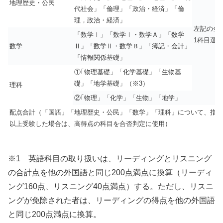
地理歴史・公民
代社会」「倫理」「政治・経済」「倫
理，政治・経済」
左記の全
「数学Ⅰ」「数学Ⅰ・数学Ａ」「数学
1科目選択
数学
Ⅱ」「数学Ⅱ・数学Ｂ」「簿記・会計」
「情報関係基礎」
①｢物理基礎」「化学基礎」「生物基
礎」「地学基礎」（※3）
理科
②｢物理」「化学」「生物」「地学」
配点合計（「国語」「地理歴史・公民」「数学」「理科」について、指定
以上受験した場合は、高得点の科目を合否判定に使用）
※1 英語科目の取り扱いは、リーディングとリスニング
の合計点を他の外国語と同じ200点満点に換算（リーディ
ング160点、リスニング40点満点）する。ただし、リスニ
ングが免除された者は、リーディングの得点を他の外国語
と同じ200点満点に換算。