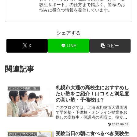
験生サポート」の仕方まで幅広く、皆様のお
悩みに役立つ情報を発信しています。
シェアする
X
LINE
コピー
関連記事
札幌市大通の高校生におすすめし
オンライン予備校・塾の活用法
たい塾をご紹介！口コミと満足度
の高い塾・予備校は？
このブログでは、北海道札幌市大通周辺
で学習塾・予備校・オンライン授業をお
探しの高校生・保護者の皆様に、役立つ
情報やヒントになる情報をお伝えしま
2025.06.03
す。高校生が塾選び...
受験当日の朝に食べるべき受験生
受験生としての心構え