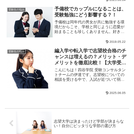
ょう。有料の自習...
予備校でカップルになることは、
受験生の悩み
受験勉強にどう影響する？！
予備校は同年代の男女が共に勉強する環
境だからこそ、学校と同じように恋愛が
始まることも珍しくありません。好きな
人ができると交際したいと思うのは自然
なことですが、「...
2019.05.22
編入学や転入学で志望校合格のチ
受験生の悩み
ャンスは増えるの？メリット・デ
メリットを徹底比較！【大学受験
の悩み相談】
こんにちは！四谷学院 受験コンサルタン
トチームの伊達です。志望校についての
相談を受ける中で、入試が近づいて弱気
になっている受験生やその保護者からこ
んな声を聞くこ...
2025.06.05
志望大学は決まったけど学部が決まらな
い！自分にピッタリな学部の選び方