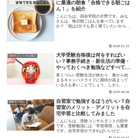
に最適の朝食「合格できる朝ごは
ん！」を紹介
こんにちは、四谷学院の片野です。みな
さんは、毎日朝ごはんを食べています
か？「朝は1分でも長く寝ていたいから、
牛乳だけ……」「朝はパンだけ急いで食
べています……」...
2026.01.31
大学受験合格後は何をすればい
受験生としての心構え
い？事務手続き・新生活の準備・
やっておくべき勉強などすべて解
説
長くつらい受験生活が終わり、春から始
まるキャンパスライフに期待が高まって
いる人も多いことでしょう。しかし、大
学に合格したからといって油断は禁物で
2025.06.05
す。期日までに事...
自習室で勉強するほうがいい？自
受験生の悩み
習室のメリット・デメリットを自
宅学習と比較してみました
こんにちは、受験コンサルタントの田中
です。受験勉強には「学習環境」も重要
です。自宅学習ができればいいけど、な
かなか集中できないという方も多いでし
2025.06.04