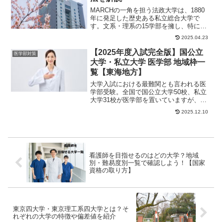
MARCHの一角を担う法政大学は、1880
年に発足した歴史ある私立総合大学で
す。文系・理系の15学部を擁し、特に日
本最古の私立法律学校として誕生した経
2025.04.23
緯から、法...
【2025年度入試完全版】国公立
医学部対策
大学・私立大学 医学部 地域枠一
覧【東海地方】
大学入試における最難関とも言われる医
学部受験。全国で国公立大学50校、私立
大学31校が医学部を置いていますが、い
ずれの大学も入ることは簡単ではありま
2025.12.10
せん。しかし...
看護師を目指せるのはどの大学？地域
別・難易度別一覧で確認しよう！【国家
資格の取り方】
東京四大学・東京理工系四大学とは？そ
れぞれの大学の特徴や偏差値を紹介