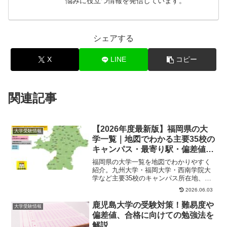
悩みに役立つ情報を発信しています。
シェアする
X
LINE
コピー
関連記事
【2026年度最新版】福岡県の大
大学受験情報
学一覧｜地図でわかる主要35校の
キャンパス・最寄り駅・偏差値ま
とめ
福岡県の大学一覧を地図でわかりやすく
紹介。九州大学・福岡大学・西南学院大
学など主要35校のキャンパス所在地、最
寄り駅、偏差値、特徴をまとめて確認で
2026.06.03
きます。福岡で大学選びをする受験生必
見。
鹿児島大学の受験対策！難易度や
大学受験情報
偏差値、合格に向けての勉強法を
解説