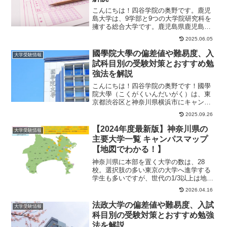
こんにちは！四谷学院の奥野です。鹿児
島大学は、9学部と9つの大学院研究科を
擁する総合大学です。鹿児島県鹿児島市
に郡元キャンパス、桜ヶ丘キャンパス、
2025.06.05
下荒田キャンパ...
國學院大學の偏差値や難易度、入
大学受験情報
試科目別の受験対策とおすすめ勉
強法を解説
こんにちは！四谷学院の奥野です！國學
院大學（こくがくいんだいがく）は、東
京都渋谷区と神奈川県横浜市にキャンパ
スを持つ、人文・社会科学系の総合大学
2025.09.26
です。1882年...
【2024年度最新版】神奈川県の
大学受験情報
主要大学一覧 キャンパスマップ
【地図でわかる！】
神奈川県に本部を置く大学の数は、28
校。選択肢の多い東京の大学へ進学する
学生も多いですが、世代の1/3以上は地元
の大学にそのまま通学しています。横浜
2026.04.16
国立大・横浜...
法政大学の偏差値や難易度、入試
大学受験情報
科目別の受験対策とおすすめ勉強
法を解説