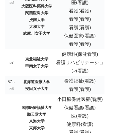
医(看護)
58
大阪医科薬科大学
看護(看護)
関西医科大学
看護(看護)
摂南大学
大和大学
看護(看護)
武庫川女子大学
保健医療(看護)
看護(看護)
健康科(保健看護)
東北福祉大学
看護リハビリテーショ
57
甲南女子大学
ン(看護)
看護福祉(看護)
57～
北海道医療大学
56
安田女子大学
看護(看護)
小田原保健医療(看護)
保健看護(看護)
国際医療福祉大学
順天堂大学
医(看護)
東海大学
健康科(看護)
東邦大学
看護(看護)