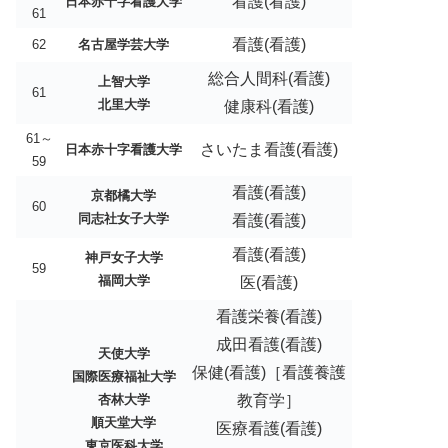
看護(看護)
日本赤十字看護大学
61
看護(看護)
62
名古屋学芸大学
総合人間科(看護)
上智大学
61
北里大学
健康科(看護)
61～
さいたま看護(看護)
日本赤十字看護大学
59
看護(看護)
京都橘大学
60
同志社女子大学
看護(看護)
看護(看護)
神戸女子大学
59
福岡大学
医(看護)
看護栄養(看護)
成田看護(看護)
天使大学
保健(看護)［看護養護
国際医療福祉大学
杏林大学
教育学］
順天堂大学
医療看護(看護)
東京医科大学