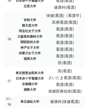
看護(看護)
59
日本赤十字看護大学
北里大学
健康科(看護)
保健(看護)［看護学］
杏林大学
医療看護(看護)
順天堂大学
看護(看護)
同志社女子大学
看護(看護)
大阪医科薬科大学
58
関西医科大学
看護(看護)
神戸女子大学
看護(看護)
武庫川女子大学
看護(看護)
福岡大学
医(看護)
医(看護)
東京慈恵会医科大学
さいたま看護(看護)
日本赤十字看護大学
57
京都橘大学
看護(看護)
佛教大学
保健医療技術(看護)
57～
健康科(保健看護)
東北福祉大学
56