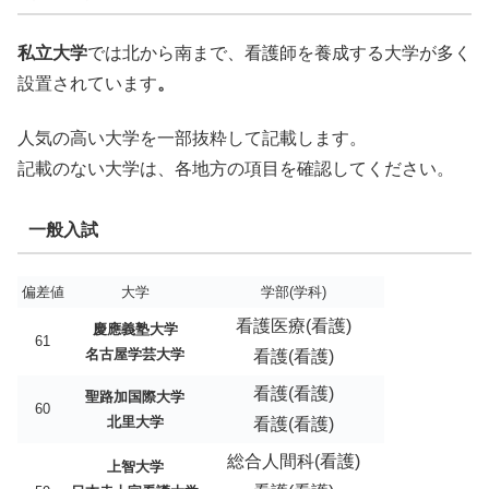
私立大学
では北から南まで、看護師を養成する大学が多く
設置されています
。
人気の高い大学を一部抜粋して記載します。
記載のない大学は、各地方の項目を確認してください。
一般入試
偏差値
大学
学部(学科)
看護医療(看護)
慶應義塾大学
61
名古屋学芸大学
看護(看護)
看護(看護)
聖路加国際大学
60
北里大学
看護(看護)
総合人間科(看護)
上智大学