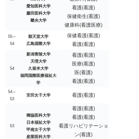
愛知医科大学
看護(看護)
藤田医科大学
保健衛生(看護)
畿央大学
健康科(看護医療)
保健看護(看護)
55～
順天堂大学
54
広島国際大学
看護(看護)
新潟青陵大学
看護(看護)
天理大学
医療(看護)
54
久留米大学
医(看護)
福岡国際医療福祉大
看護(看護)
学
54～
看護(看護)
安田女子大学
53
看護(看護)
獨協医科大学
看護(看護)
日本福祉大学
看護リハビリテーショ
53
甲南女子大学
ン(看護)
産業医科大学