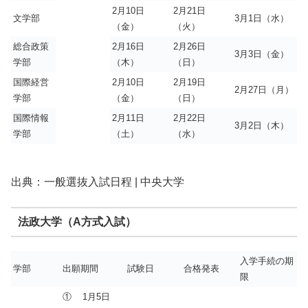
2月10日
2月21日
文学部
3月1日（水）
（金）
（火）
総合政策
2月16日
2月26日
3月3日（金）
学部
（木）
（日）
国際経営
2月10日
2月19日
2月27日（月）
学部
（金）
（日）
国際情報
2月11日
2月22日
3月2日（木）
学部
（土）
（水）
出典：一般選抜入試日程 | 中央大学
法政大学（A方式入試）
入学手続の期
学部
出願期間
試験日
合格発表
限
① 1月5日