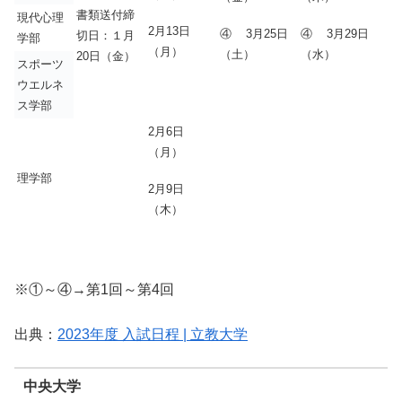
書類送付締
現代心理
2月13日
④ 3月25日
④ 3月29日
切日：１月
学部
（月）
（土）
（水）
20日（金）
スポーツ
ウエルネ
ス学部
2月6日
（月）
理学部
2月9日
（木）
※①～④→第1回～第4回
出典：
2023年度 入試日程 | 立教大学
中央大学