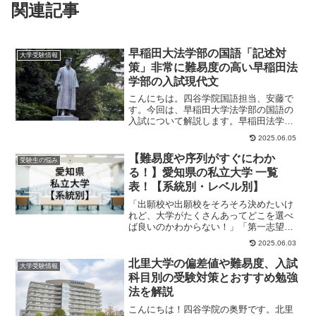
関連記事
早稲田大法学部の国語「記述対
大学受験情報
策」非常に難易度の高い早稲田法
学部の入試現代文
こんにちは。四谷学院国語担当、安藤で
す。今回は、早稲田大学法学部の国語の
入試について解説します。早稲田法学部
の国語は非常に難易度が高いのが特徴
2025.06.05
で、今回はその中か...
【難易度や序列がすぐにわか
受験生の悩み
る！】愛知県の私立大学 一覧
表！【系統別・レベル別】
「出願校や出願校をそろそろ決めたいけ
れど、大学がたくさんあってどこを選べ
ば良いのかわからない！」「第一志望は
決まった！でも、併願先はどこにすれば
2025.06.03
良いんだろう？」...
北里大学の偏差値や難易度、入試
大学受験情報
科目別の受験対策とおすすめ勉強
法を解説
こんにちは！四谷学院の奥野です。北里