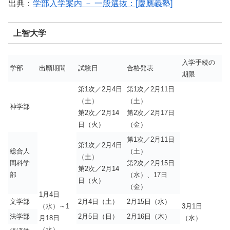
出典：
学部入学案内 － 一般選抜：[慶應義塾]
上智大学
入学手続の
学部
出願期間
試験日
合格発表
期限
第1次／2月4日
第1次／2月11日
（土）
（土）
神学部
第2次／2月14
第2次／2月17日
日（火）
（金）
第1次／2月11日
第1次／2月4日
総合人
（土）
（土）
間科学
第2次／2月15日
第2次／2月14
部
（水）、17日
日（火）
（金）
1月4日
文学部
2月4日（土）
2月15日（水）
（水）～1
3月1日
法学部
2月5日（日）
2月16日（木）
月18日
（水）
（水）