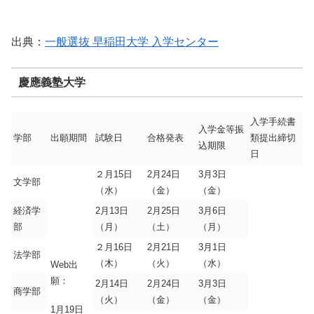
出典：
一般選抜 早稲田大学 入学センター
慶應義塾大学
入学手続書
入学金等振
学部
出願期間
試験日
合格発表
類提出締切
込期限
日
２月15日
2月24日
3月3日
文学部
（水）
（金）
（金）
経済学
2月13日
2月25日
3月6日
部
（月）
（土）
（月）
２月16日
2月21日
3月1日
法学部
（木）
（火）
（水）
Web出
願：
2月14日
2月24日
3月3日
商学部
（火）
（金）
（金）
1月19日