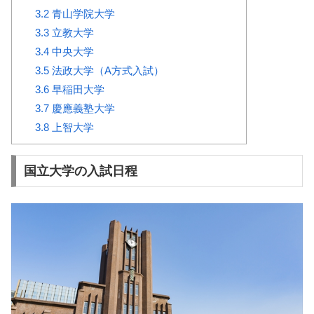
3.2
青山学院大学
3.3
立教大学
3.4
中央大学
3.5
法政大学（A方式入試）
3.6
早稲田大学
3.7
慶應義塾大学
3.8
上智大学
国立大学の入試日程