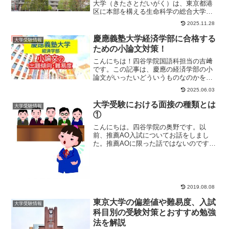
大学（きたさとだいがく）は、東京都港
区に本部を構える生命科学の総合大学で
す。「日本の細菌学の父」として知られ
2025.11.28
る北里柴三郎が、...
慶應義塾大学経済学部に合格する
大学受験情報
ための小論文対策！
こんにちは！四谷学院国語科担当の吉﨑
です。この記事は、慶應の経済学部の小
論文がいったいどういうものなのかを解
説していきます。慶應の経済学部を受験
2025.06.03
予定の方に向けて...
大学受験における面接の種類とは
大学受験情報
①
こんにちは。四谷学院の奥野です。以
前、推薦AO入試についてお話をしまし
た。推薦AOに限った話ではないのです
が、大学受験には面接が必要となる場合
があります。面接試...
2019.08.08
東京大学の偏差値や難易度、入試
大学受験情報
科目別の受験対策とおすすめ勉強
法を解説