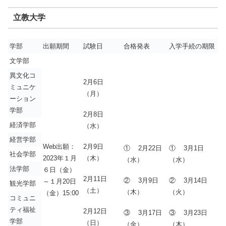
立教大学
学部
出願期間
試験日
合格発表
入学手続の期限
文学部
異文化コ
2月6日
ミュニケ
（月）
ーション
学部
2月8日
経済学部
（水）
経営学部
2月9日
Web出願：
① 2月22日
① 3月1日
社会学部
（木）
2023年１月
（水）
（水）
法学部
６日（金）
2月11日
② 3月9日
② 3月14日
～１月20日
観光学部
（土）
（木）
（火）
（金）15:00
コミュニ
ティ福祉
2月12日
③ 3月17日
③ 3月23日
学部
（日）
（金）
（木）