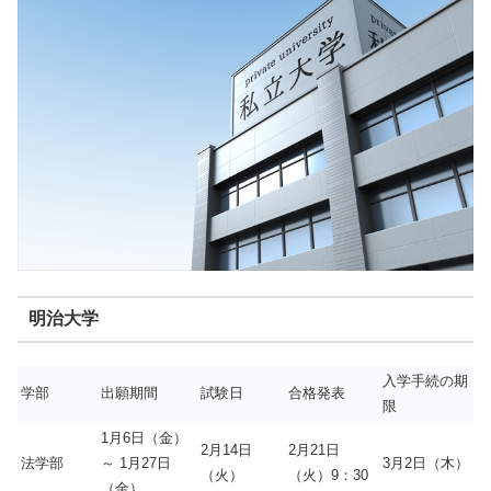
明治大学
入学手続の期
学部
出願期間
試験日
合格発表
限
1月6日（金）
2月14日
2月21日
法学部
～ 1月27日
3月2日（木）
（火）
（火）9：30
（金）