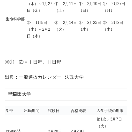
（木）～1月27
① 2月11日
① 2月19日
① 2月27日
日（金）
（土）
（日）
（月）
生命科学部
② 1月5日
② 2月14日
② 2月23日
② 3月2日
（木）～2月2
（火）
（木）
（木）
日（木）
※①、②＝Ⅰ日程、Ⅱ日程
出典：一般選抜カレンダー | 法政大学
早稲田大学
学部
出願期間
試験日
合格発表
入学手続の期限
第1次／3月7日
（火）
政治経済
2月20日
2月28日