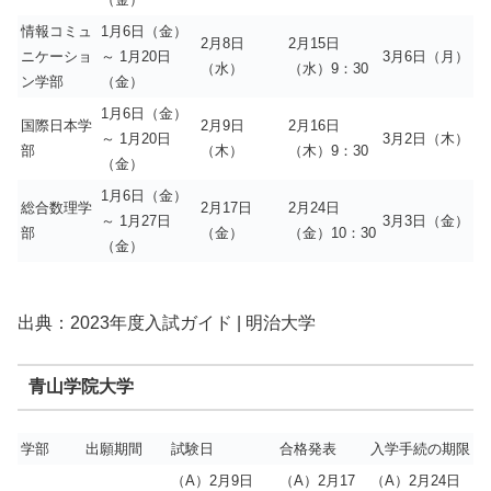
情報コミュ
1月6日（金）
2月8日
2月15日
ニケーショ
～ 1月20日
3月6日（月）
（水）
（水）9：30
ン学部
（金）
1月6日（金）
国際日本学
2月9日
2月16日
～ 1月20日
3月2日（木）
部
（木）
（木）9：30
（金）
1月6日（金）
総合数理学
2月17日
2月24日
～ 1月27日
3月3日（金）
部
（金）
（金）10：30
（金）
出典：2023年度入試ガイド | 明治大学
青山学院大学
学部
出願期間
試験日
合格発表
入学手続の期限
（A）2月9日
（A）2月17
（A）2月24日