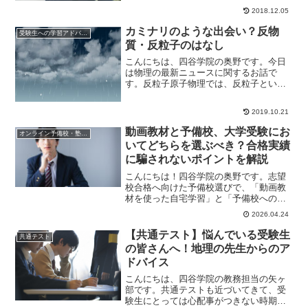
の１つとして「語...
2018.12.05
カミナリのような出会い？反物
受験生への学習アドバイス
質・反粒子のはなし
こんにちは、四谷学院の奥野です。今日
は物理の最新ニュースに関するお話で
す。反粒子原子物理では、反粒子という
ものを学びます。すべての素粒子には、
質量はぴったり同じ...
2019.10.21
動画教材と予備校、大学受験にお
オンライン予備校・塾の活用法
いてどちらを選ぶべき？合格実績
に騙されないポイントを解説
こんにちは！四谷学院の奥野です。志望
校合格へ向けた予備校選びで、「動画教
材を使った自宅学習」と「予備校への通
学」で迷ってしまう方は多いのではない
2026.04.24
でしょうか。どち...
【共通テスト】悩んでいる受験生
共通テスト
の皆さんへ！地理の先生からのア
ドバイス
こんにちは、四谷学院の教務担当の矢ヶ
部です。共通テストも近づいてきて、受
験生にとっては心配事がつきない時期に