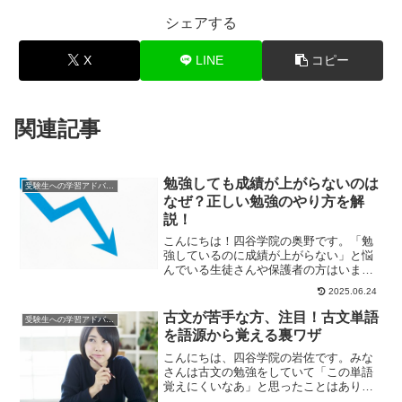
シェアする
X
LINE
コピー
関連記事
勉強しても成績が上がらないのは
受験生への学習アドバイス
なぜ？正しい勉強のやり方を解
説！
こんにちは！四谷学院の奥野です。「勉
強しているのに成績が上がらない」と悩
んでいる生徒さんや保護者の方はいませ
んか？実は、どれほど勉強しても成績が
2025.06.24
上がらない人には...
古文が苦手な方、注目！古文単語
受験生への学習アドバイス
を語源から覚える裏ワザ
こんにちは、四谷学院の岩佐です。みな
さんは古文の勉強をしていて「この単語
覚えにくいなあ」と思ったことはありま
せんか？？そんなときに役に立つ覚え方