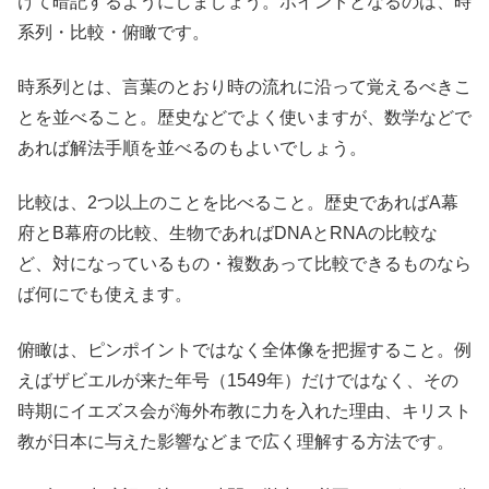
けて暗記するようにしましょう。ポイントとなるのは、時
系列・比較・俯瞰です。
時系列とは、言葉のとおり時の流れに沿って覚えるべきこ
とを並べること。歴史などでよく使いますが、数学などで
あれば解法手順を並べるのもよいでしょう。
比較は、2つ以上のことを比べること。歴史であればA幕
府とB幕府の比較、生物であればDNAとRNAの比較な
ど、対になっているもの・複数あって比較できるものなら
ば何にでも使えます。
俯瞰は、ピンポイントではなく全体像を把握すること。例
えばザビエルが来た年号（1549年）だけではなく、その
時期にイエズス会が海外布教に力を入れた理由、キリスト
教が日本に与えた影響などまで広く理解する方法です。