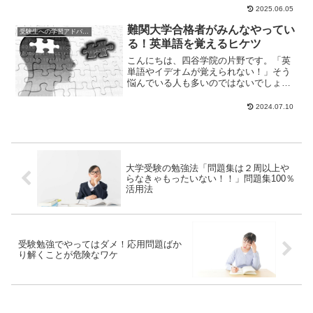
なってきました。そこで今回は、今まで
2025.06.05
ものすごく勉強を...
難関大学合格者がみんなやってい
受験生への学習アドバイス
る！英単語を覚えるヒケツ
こんにちは、四谷学院の片野です。「英
単語やイデオムが覚えられない！」そう
悩んでいる人も多いのではないでしょう
か？今日は、難関大学合格者がみんなや
っている「英単語...
2024.07.10
大学受験の勉強法「問題集は２周以上や
らなきゃもったいない！！」問題集100％
活用法
受験勉強でやってはダメ！応用問題ばか
り解くことが危険なワケ