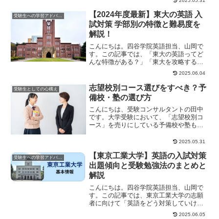
2025.05.31
備校に週何回位通...
【2024年度最新】東大の英語 入
受験生への学習アドバイス
試対策 学部別の特徴と難易度を
解説！
こんにちは。四谷学院英語担当、山岡で
す。この記事では、「東大の英語ってど
んな特徴がある？」「東大を攻略するに
はどんな力が必要なのだろう？」といっ
2025.06.04
た疑問を抱えてい...
志望校別コース選びをすべき？予
受験生としての心構え
備校・塾の選び方
こんにちは、受験コンサルタントの田中
です。大学受験において、「志望校別コ
ース」を売りにしている予備校や塾もあ
れば、「学力別コース」にこだわってい
る予備校もありま...
2025.05.31
【東京工業大学】英語の入試対策
受験生への学習アドバイス
出題傾向と受験勉強法のまとめと
解説
こんにちは。四谷学院英語担当、山岡で
す。この記事では、東京工業大学の志願
者に向けて「英語をどう対策していけば
良いのだろう？」といった疑問に答える
2025.06.05
ために、「東工大...