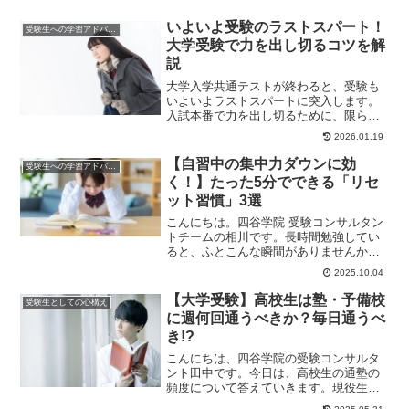
いよいよ受験のラストスパート！
受験生への学習アドバイス
大学受験で力を出し切るコツを解
説
大学入学共通テストが終わると、受験も
いよいよラストスパートに突入します。
入試本番で力を出し切るために、限られ
た時間を有効活用して結果に結びつける
2026.01.19
にはどうすればよ...
【自習中の集中力ダウンに効
受験生への学習アドバイス
く！】たった5分でできる「リセ
ット習慣」3選
こんにちは。四谷学院 受験コンサルタン
トチームの相川です。長時間勉強してい
ると、ふとこんな瞬間がありませんか？
「気がついたら、ぼーっとしていた…」
2025.10.04
「問題文を...
【大学受験】高校生は塾・予備校
受験生としての心構え
に週何回通うべきか？毎日通うべ
き!?
こんにちは、四谷学院の受験コンサルタ
ント田中です。今日は、高校生の通塾の
頻度について答えていきます。現役生の
場合、週何回が最適か？高校生は塾や予