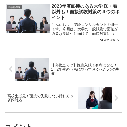
人が受...
2023年度面接のある大学 医・看
医学部対策
以外も！面接試験対策の４つのポ
イント
こんにちは、受験コンサルタントの田中
です。今回は、大学の一般試験で面接が
必要な受験生に向けて、面接対策につい
て解説していきます。「まだ、勉強だけ
2025.06.05
に集中したい」と...
【高校生向け】推薦入試で有利になる！
1・2年生のうちにやっておくべき5つの準
備
高校生必見！面接で失敗しない話し方＆
質問対応
コメント