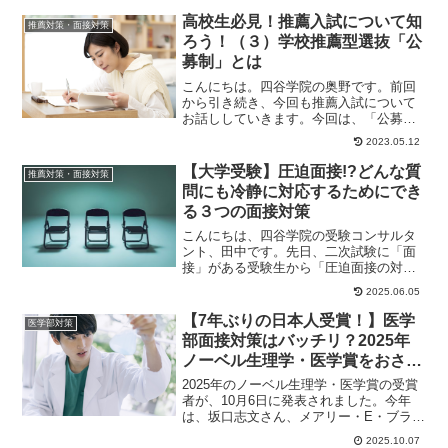
す。実際、推...
高校生必見！推薦入試について知
推薦対策・面接対策
ろう！（３）学校推薦型選抜「公
募制」とは
こんにちは。四谷学院の奥野です。前回
から引き続き、今回も推薦入試について
お話ししていきます。今回は、「公募
制」というものについてです。学校推薦
2023.05.12
型選抜「公募制」と...
【大学受験】圧迫面接!?どんな質
推薦対策・面接対策
問にも冷静に対応するためにでき
る３つの面接対策
こんにちは、四谷学院の受験コンサルタ
ント、田中です。先日、二次試験に「面
接」がある受験生から「圧迫面接の対策
を教えてほしい」と言われました。イン
2025.06.05
ターネットを見て...
【7年ぶりの日本人受賞！】医学
医学部対策
部面接対策はバッチリ？2025年
ノーベル生理学・医学賞をおさえ
ておこう！
2025年のノーベル生理学・医学賞の受賞
者が、10月6日に発表されました。今年
は、坂口志文さん、メアリー・E・ブラン
コウさん、フレッド・ラムズデルさんの3
2025.10.07