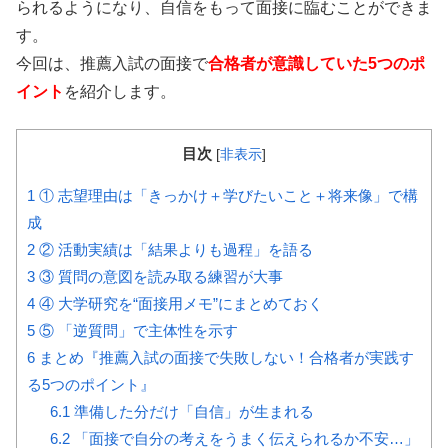
られるようになり、自信をもって面接に臨むことができま
す。
今回は、推薦入試の面接で
合格者が意識していた5つのポ
イント
を紹介します。
目次
[
非表示
]
1
① 志望理由は「きっかけ＋学びたいこと＋将来像」で構
成
2
② 活動実績は「結果よりも過程」を語る
3
③ 質問の意図を読み取る練習が大事
4
④ 大学研究を“面接用メモ”にまとめておく
5
⑤ 「逆質問」で主体性を示す
6
まとめ『推薦入試の面接で失敗しない！合格者が実践す
る5つのポイント』
6.1
準備した分だけ「自信」が生まれる
6.2
「面接で自分の考えをうまく伝えられるか不安…」