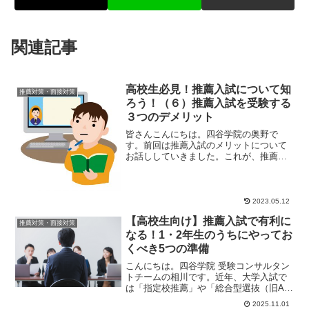
関連記事
高校生必見！推薦入試について知
推薦対策・面接対策
ろう！（６）推薦入試を受験する
３つのデメリット
皆さんこんにちは。四谷学院の奥野で
す。前回は推薦入試のメリットについて
お話ししていきました。これが、推薦入
試のメリットでしたね。前回も言いまし
たが、もう一度言わ...
2023.05.12
【高校生向け】推薦入試で有利に
推薦対策・面接対策
なる！1・2年生のうちにやってお
くべき5つの準備
こんにちは。四谷学院 受験コンサルタン
トチームの相川です。近年、大学入試で
は「指定校推薦」や「総合型選抜（旧AO
入試）」を利用する受験生が増えていま
2025.11.01