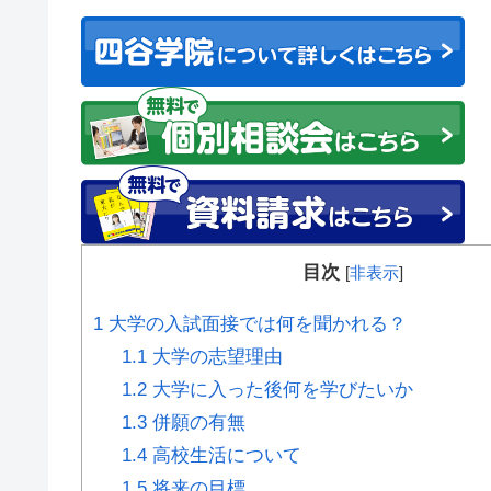
目次
[
非表示
]
1
大学の入試面接では何を聞かれる？
1.1
大学の志望理由
1.2
大学に入った後何を学びたいか
1.3
併願の有無
1.4
高校生活について
1.5
将来の目標