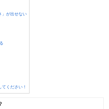
さ」が出せない
る
してください！
？