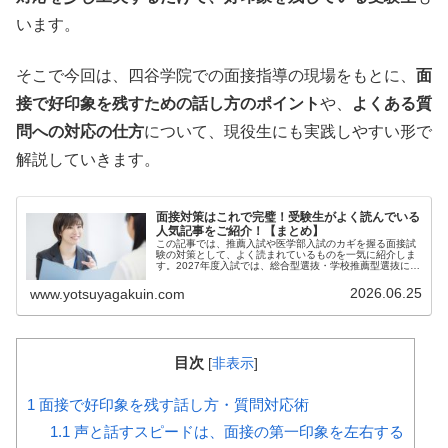
います。
そこで今回は、四谷学院での面接指導の現場をもとに、
面
接で好印象を残すための話し方のポイント
や、
よくある質
問への対応の仕方
について、現役生にも実践しやすい形で
解説していきます。
面接対策はこれで完璧！受験生がよく読んでいる
人気記事をご紹介！【まとめ】
この記事では、推薦入試や医学部入試のカギを握る面接試
験の対策として、よく読まれているものを一気に紹介しま
す。2027年度入試では、総合型選抜・学校推薦型選抜に
お...
2026.06.25
www.yotsuyagakuin.com
目次
[
非表示
]
1
面接で好印象を残す話し方・質問対応術
1.1
声と話すスピードは、面接の第一印象を左右する