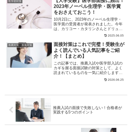
【大学受験】医学部面接に頻出！
医学部対策
2023年ノーベル生理学・医学賞
をおさえておこう！
10月2日に、2023年のノーベル生理学・
医学賞の受賞者が発表されました。今年
は、カリコー・カタリンさんとドリュ
ー・ワイスマンさんの2人が受賞していま
2025.06.05
す。大学入...
面接対策はこれで完璧！受験生が
推薦対策・面接対策
よく読んでいる人気記事をご紹
介！【まとめ】
この記事では、推薦入試や医学部入試の
カギを握る面接試験の対策として、よく
読まれているものを一気に紹介します。
2027年度入試では、総合型選抜・学校推
2026.06.25
薦型選抜にお...
推薦入試の面接で失敗しない！合格者が
実践する5つのポイント