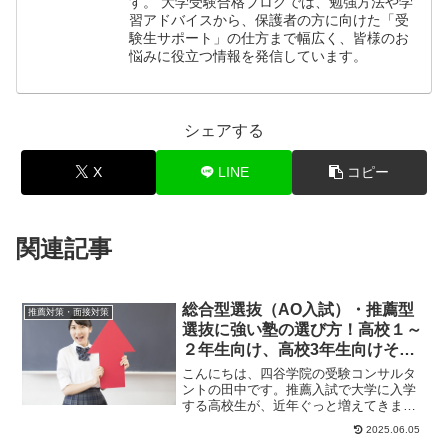
す。 大学受験合格ブログでは、勉強方法や学
習アドバイスから、保護者の方に向けた「受
験生サポート」の仕方まで幅広く、皆様のお
悩みに役立つ情報を発信しています。
シェアする
X
LINE
コピー
関連記事
総合型選抜（AO入試）・推薦型
推薦対策・面接対策
選抜に強い塾の選び方！高校１～
２年生向け、高校3年生向けそれ
ぞれ解説します
こんにちは、四谷学院の受験コンサルタ
ントの田中です。推薦入試で大学に入学
する高校生が、近年ぐっと増えてきまし
た。大学入学者の約半数が推薦での入
2025.06.05
学。とはいえ、志望...