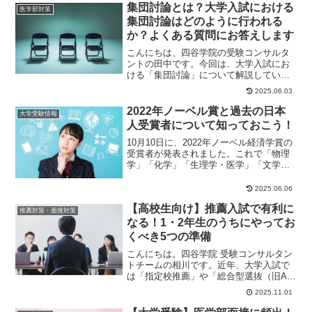
集団討論とは？大学入試における
医学部対策
集団討論はどのように行われる
か？よくある質問にお答えします
こんにちは、四谷学院の受験コンサルタ
ントの田中です。今回は、大学入試にお
ける「集団討論」について解説していき
ます。こうした集団討論の試験に関する
2025.06.03
よくあるご質問に...
2022年ノーベル賞と過去の日本
大学受験情報
人受賞者について知っておこう！
10月10日に、2022年ノーベル経済学賞の
受賞者が発表されました。これで「物理
学」「化学」「生理学・医学」「文学」
「平和」「経済学」の6分野すべての発表
が終わ...
2025.06.06
【高校生向け】推薦入試で有利に
推薦対策・面接対策
なる！1・2年生のうちにやってお
くべき5つの準備
こんにちは。四谷学院 受験コンサルタン
トチームの相川です。近年、大学入試で
は「指定校推薦」や「総合型選抜（旧AO
入試）」を利用する受験生が増えていま
2025.11.01
す。実際、推...