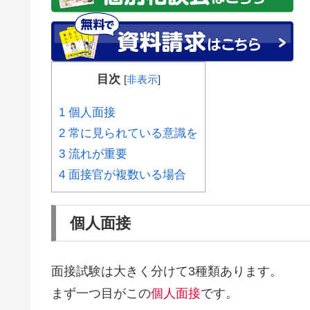
目次
[
非表示
]
1
個人面接
2
常に見られている意識を
3
流れが重要
4
面接官が複数いる場合
個人面接
面接試験は大きく分けて3種類あります。
まず一つ目がこの
個人面接
です。