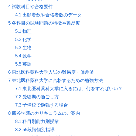
4
試験科目や合格要件
4.1
出願者数や合格者数のデータ
5
各科目の試験問題の特徴や難易度
5.1
物理
5.2
化学
5.3
生物
5.4
数学
5.5
英語
6
東北医科薬科大学入試の難易度・偏差値
7
東北医科薬科大学に合格するための勉強方法
7.1
東北医科薬科大学に入るには、何をすればいい？
7.2
受験期の過ごし方
7.3
予備校で勉強する場合
8
四谷学院のカリキュラムのご案内
8.1
科目別能力別授業
8.2
55段階個別指導