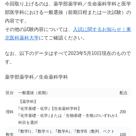
今回取り上げるのは、薬学部薬学科／生命薬科学科と医学
部医学科における一般選抜（前期日程または一次試験）の
内容です。
その他の試験内容については、
入試に関するお知らせ｜東
北医科薬科大学
にてご確認ください。
なお、以下のデータはすべて2023年5月10日現在のもので
す。
薬学部薬学科／生命薬科学科
区分
一般選抜（前期）
配点
【薬学科】
｢化学基礎・化学｣【生命薬科学科】
理科
200
｢化学基礎・化学｣または「生物基礎・生物｣のいずれか1
科目を選択
｢数学I｣、｢数学Ⅱ｣、｢数学A｣、｢数学B（数列、ベクト
数学
100