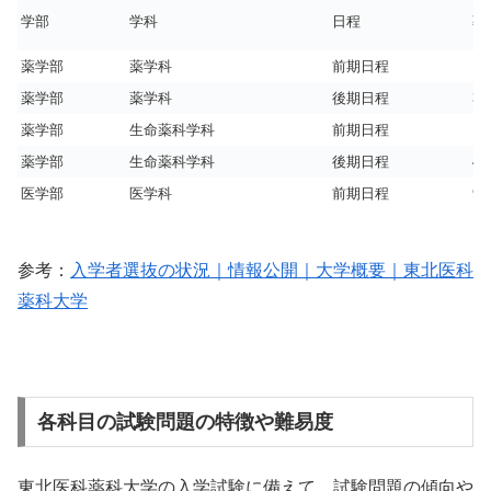
学部
学科
日程
募
薬学部
薬学科
前期日程
12
薬学部
薬学科
後期日程
32
薬学部
生命薬科学科
前期日程
13
薬学部
生命薬科学科
後期日程
4
医学部
医学科
前期日程
95
参考：
入学者選抜の状況｜情報公開｜大学概要｜東北医科
薬科大学
各科目の試験問題の特徴や難易度
東北医科薬科大学の入学試験に備えて、試験問題の傾向や