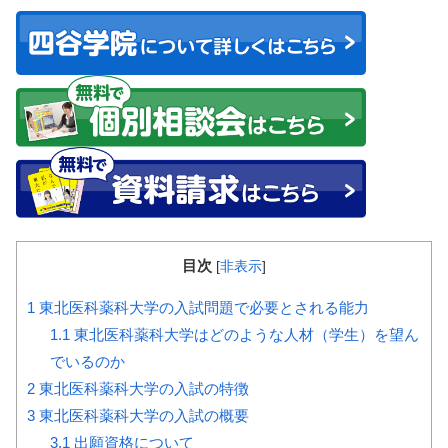
目次
[
非表示
]
1
東北医科薬科大学の入試問題で必要とされる能力
1.1
東北医科薬科大学はどのような人材（学生）を望ん
でいるのか
2
東北医科薬科大学の入試の特徴
3
東北医科薬科大学の入試の概要
3.1
出願資格について