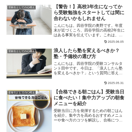
【警告！】高校3年生になってか
受験生としての心構え
ら受験勉強をスタートしては間に
合わないかもしれません
こんにちは。四谷学院の奥野です。年度
末が近づくころ、四谷学院の高校2年生に
はある事実を伝えています。これは、非
常に重要な内容ですが、気が付かない生
2025.06.05
徒が多いんです...
浪人したら塾を変えるべきか？
受験生としての心構え
塾・予備校の選び方
こんにちは、四谷学院の受験コンサルタ
ント田中です。今日は、「浪人したら塾
を変えるべきか？」という質問に答えて
いきます。塾を変えるのはデメリットが
大きい現役に時に...
2025.05.31
【合格できる朝ごはん】受験当日
受験生としての心構え
に食べたい！集中力アップの朝食
メニューを紹介
受験当日に力を発揮するための朝ごはん
を紹介。集中力を高めるおすすめメニュ
ーや食べ方のコツを解説し、合格につな
がる朝食習慣をサポートします。