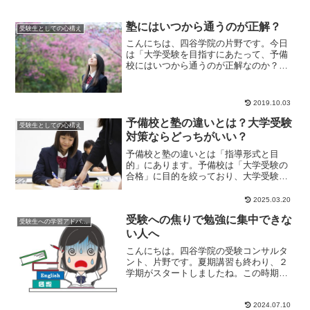
塾にはいつから通うのが正解？
受験生としての心構え
こんにちは、四谷学院の片野です。今日
は「大学受験を目指すにあたって、予備
校にはいつから通うのが正解なのか？」
というお話をしていきたいと思います。
高校生活は宿題、...
2019.10.03
予備校と塾の違いとは？大学受験
受験生としての心構え
対策ならどっちがいい？
予備校と塾の違いとは「指導形式と目
的」にあります。予備校は「大学受験の
合格」に目的を絞っており、大学受験対
策が効率よくできるのが特徴です。塾は
学校と同様に、先生と生徒との「授業形
2025.03.20
式」で指導を行い、足りない学力を補う
受験への焦りで勉強に集中できな
のが特徴です。
受験生への学習アドバイス
い人へ
こんにちは。四谷学院の受験コンサルタ
ント、片野です。夏期講習も終わり、２
学期がスタートしましたね。この時期に
なると、「共通テストまであと何日かな
ぁ」「このままで...
2024.07.10