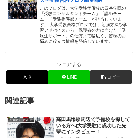
大学受験合格ブログ編集部A
このブログは、大学受験予備校の四谷学院の
「受験コンサルタントチーム」「講師チー
ム」「受験指導部チーム」が担当していま
す。 大学受験合格ブログでは、勉強方法や学
習アドバイスから、保護者の方に向けた「受
験生サポート」の仕方まで幅広く、皆様のお
悩みに役立つ情報を発信しています。
シェアする
X
LINE
コピー
関連記事
高田馬場駅周辺で予備校を探して
出身地別｜先輩列伝
いる方へ|大学受験に成功した先
輩にインタビュー！