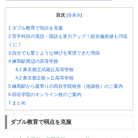
目次
[
非表示
]
1
ダブル教育で弱点を克服
2
苦手科目の英語・国語も実力アップ！総合偏差値も70近
くに！
3
自分でも驚くような伸びを実現できた理由
4
練馬駅周辺の高等学校
4.1
東京都立武蔵丘高等学校
4.2
東京都立稔ヶ丘高等学校
5
練馬駅から最寄りの四谷学院校舎（池袋校）のご案内
6
四谷学院のオンライン校のご案内
7
まとめ
ダブル教育で弱点を克服