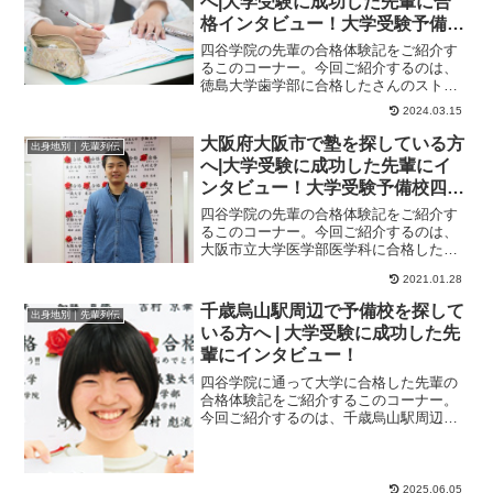
へ|大学受験に成功した先輩に合
格インタビュー！大学受験予備校
四谷学院
四谷学院の先輩の合格体験記をご紹介す
るこのコーナー。今回ご紹介するのは、
徳島大学歯学部に合格したさんのストー
リーです。私は1度社会人を経験し、再受
2024.03.15
験生として四谷...
大阪府大阪市で塾を探している方
出身地別｜先輩列伝
へ|大学受験に成功した先輩にイ
ンタビュー！大学受験予備校四谷
学院
四谷学院の先輩の合格体験記をご紹介す
るこのコーナー。今回ご紹介するのは、
大阪市立大学医学部医学科に合格したく
んのストーリーです。記述力を伸ばした
2021.01.28
いなら、間違いな...
千歳烏山駅周辺で予備校を探して
出身地別｜先輩列伝
いる方へ | 大学受験に成功した先
輩にインタビュー！
四谷学院に通って大学に合格した先輩の
合格体験記をご紹介するこのコーナー。
今回ご紹介するのは、千歳烏山駅周辺の
高校出身で、日本大学生物資源科学部獣
医学科と日本獣医...
2025.06.05