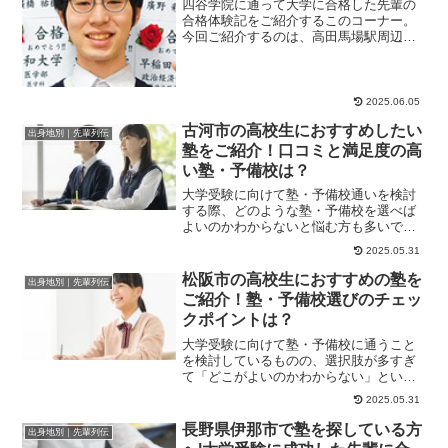
四谷学院に通って大学に合格した先輩の
合格体験記をご紹介するこのコーナー。
今回ご紹介するのは、高田馬場駅周辺の
高校出身で、早稲田大学文化構想学部・
文学部・商学部・...
2025.06.05
古河市の高校生におすすめしたい
出身地別｜先輩列伝
塾をご紹介！口コミと満足度の高
い塾・予備校は？
大学受験に向けて塾・予備校通いを検討
する際、どのような塾・予備校を選べば
よいのかわからないと悩む方も多いでし
ょう。この記事では、古河市で塾・予備
2025.05.31
校をお探しの高校...
松阪市の高校生におすすめの塾を
出身地別｜先輩列伝
ご紹介！塾・予備校選びのチェッ
クポイントは？
大学受験に向けて塾・予備校に通うこと
を検討しているものの、選択肢が多すぎ
て「どこがよいのかわからない」という
高校生は多いのではないでしょうか。受
2025.05.31
験は長期戦のため...
長野県伊那市で塾を探している方
出身地別｜先輩列伝