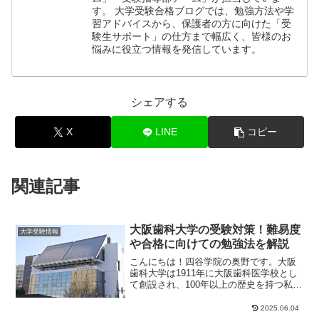
す。 大学受験合格ブログでは、勉強方法や学
習アドバイスから、保護者の方に向けた「受
験生サポート」の仕方まで幅広く、皆様のお
悩みに役立つ情報を発信しています。
シェアする
X
LINE
コピー
関連記事
大阪歯科大学の受験対策！難易度
大学受験情報
や合格に向けての勉強法を解説
こんにちは！四谷学院の奥野です。大阪
歯科大学は1911年に大阪歯科医学校とし
て創設され、100年以上の歴史を持つ私立
大学です。「博愛」と「公益」を建学の
精神とし...
2025.06.04