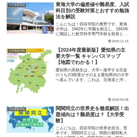
東海大学の偏差値や難易度、入試
大学受験情報
科目別の受験対策とおすすめ勉強
法を解説
こんにちは！四谷学院の奥野です。東海
大学は、1942年に学園を創立し、1943年
に開設した航空科学専門学校を前身とす
る私立大学です。全国に7つのキャンパス
2025.11.13
を持ち...
【2024年度最新版】愛知県の主
大学受験情報
要大学一覧 キャンパスマップ
【地図でわかる！】
愛知県の高校生は、大学へ進学する生徒
のうち2/3程度がそのまま愛知県内の大学
へ進んでいます。これは、北海道と沖縄
県に次ぐ割合。つまり隣県と陸続きにな
っている都道...
2026.04.08
関関同立の世界史を徹底解説！出
大学受験情報
題傾向は？難易度は？【大学受
験】
こんにちは。四谷学院の世界史担当、荒
木です。関関同立とは、関西の難関私大