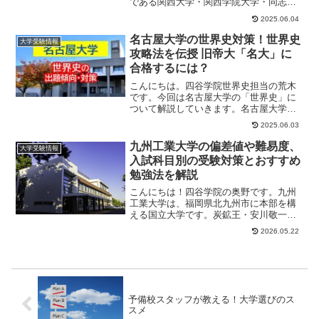
である関西大学・関西学院大学・同志社
大学・立命館大学の4校を指しています。
2025.06.04
今回の記事では...
名古屋大学の世界史対策！世界史
大学受験情報
攻略法を伝授 旧帝大「名大」に
合格するには？
こんにちは。四谷学院世界史担当の荒木
です。今回は名古屋大学の「世界史」に
ついて解説していきます。名古屋大学は
難関大、しかも旧帝大です。人気の高い
2025.06.03
名古屋大学（名大...
九州工業大学の偏差値や難易度、
大学受験情報
入試科目別の受験対策とおすすめ
勉強法を解説
こんにちは！四谷学院の奥野です。九州
工業大学は、福岡県北九州市に本部を構
える国立大学です。炭鉱王・安川敬一郎
と、当時の東京帝国大学総長を退いたば
2026.05.22
かりの山川健次郎...
予備校スタッフが教える！大学選びのス
スメ