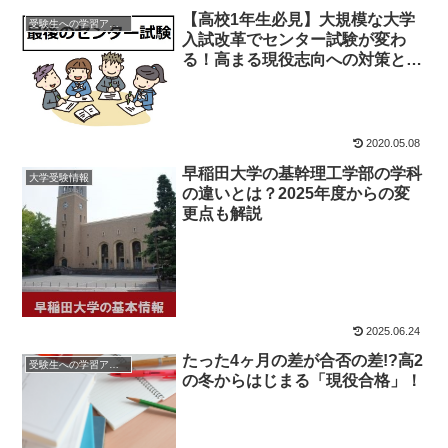
【高校1年生必見】大規模な大学
受験生への学習アドバイス
入試改革でセンター試験が変わ
る！高まる現役志向への対策と
は？
2020.05.08
早稲田大学の基幹理工学部の学科
大学受験情報
の違いとは？2025年度からの変
更点も解説
2025.06.24
たった4ヶ月の差が合否の差!?高2
受験生への学習アドバイス
の冬からはじまる「現役合格」！