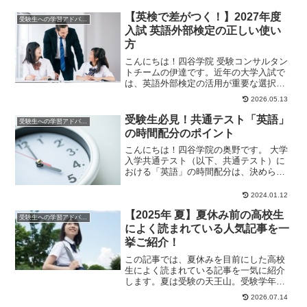
いのかわから...
【英検で差がつく！】2027年度
受験生への学習アドバイス
入試 英語外部検定の正しい使い
方
こんにちは！四谷学院 受験コンサルタン
トチームの伊達です。近年の大学入試で
は、英語外部検定の活用が重要な選択肢
のひとつとなっています。特に、英検(実
2026.05.13
用英語技能検...
受験生必見！共通テスト「英語」
受験生への学習アドバイス
の時間配分のポイント
こんにちは！四谷学院の奥野です。 大学
入学共通テスト（以下、共通テスト）に
おける「英語」の時間配分は、決められ
た時間内に多くの問題を解き高得点を獲
得するうえで、...
2024.01.12
【2025年 夏】夏休み前の高校生
受験生への学習アドバイス
によく読まれている人気記事を一
挙ご紹介！
この記事では、夏休みを目前にした高校
生によく読まれている記事を一気に紹介
します。夏は受験の天王山。受験学年の3
年生に限らず、1・2年生もライバルが一
2026.07.14
段とギアを上...