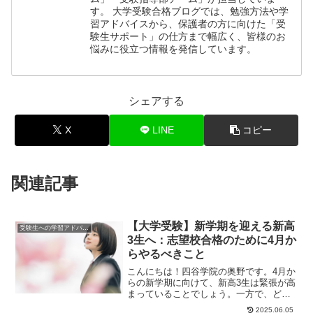
す。 大学受験合格ブログでは、勉強方法や学
習アドバイスから、保護者の方に向けた「受
験生サポート」の仕方まで幅広く、皆様のお
悩みに役立つ情報を発信しています。
シェアする
X
LINE
コピー
関連記事
【大学受験】新学期を迎える新高
受験生への学習アドバイス
3生へ：志望校合格のために4月か
らやるべきこと
こんにちは！四谷学院の奥野です。4月か
らの新学期に向けて、新高3生は緊張が高
まっていることでしょう。一方で、どの
ようにして大学受験の準備を始めれば良
2025.06.05