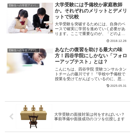
大学受験には予備校か家庭教師
受験生への学習アドバイス
か。それぞれのメリットとデメリ
ットで比較
大学受験を突破するためには、自身のペ
ースで確実に学習を進めていく必要があ
ります。ここで重要なのが、「どのよう
な方法で学習を進めていくのか」という
2018.12.26
点です。効率よく...
あなたの復習を助ける最大の味
受験生への学習アドバイス
方！四谷学院にしかない「フォロ
ーアップテスト」とは？
こんにちは、四谷学院 受験コンサルタン
トチームの藤川です！『学校や予備校で
授業を受けてがんばっているのに、思っ
たよりも成績が伸びない...』と悩んでい
2025.05.31
る人はいま...
大学受験の面接対策は何をすればいい？
事前準備や面接成功のコツを伝授します