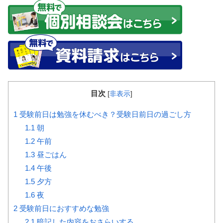
目次
[
非表示
]
1
受験前日は勉強を休むべき？受験日前日の過ごし方
1.1
朝
1.2
午前
1.3
昼ごはん
1.4
午後
1.5
夕方
1.6
夜
2
受験前日におすすめな勉強
2.1
暗記した内容をおさらいする