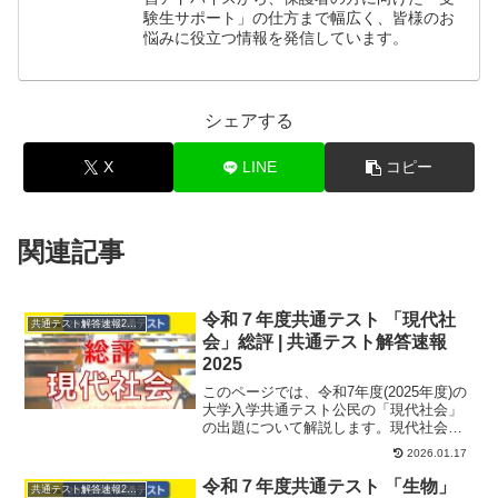
験生サポート」の仕方まで幅広く、皆様のお
悩みに役立つ情報を発信しています。
シェアする
X
LINE
コピー
関連記事
令和７年度共通テスト 「現代社
共通テスト解答速報2025
会」総評 | 共通テスト解答速報
2025
このページでは、令和7年度(2025年度)の
大学入学共通テスト公民の「現代社会」
の出題について解説します。現代社会複
雑な資料や表を読み取ったうえで解答を
2026.01.17
求められ...
令和７年度共通テスト 「生物」
共通テスト解答速報2025