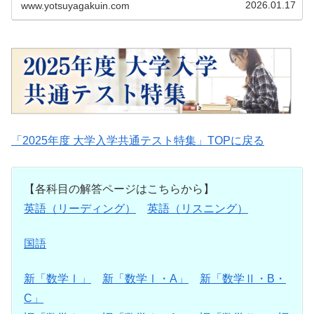
2026.01.17
www.yotsuyagakuin.com
「2025年度 大学入学共通テスト特集」TOPに戻る
【各科目の解答ページはこちらから】
英語（リーディング）
英語（リスニング）
国語
新「数学Ⅰ」
新「数学Ⅰ・A」
新「数学Ⅱ・B・
C」