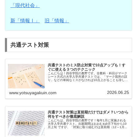
「現代社会」
新「情報Ⅰ」
旧「情報」
共通テスト対策
共通テストのミス防止対策で10点アップも！す
ぐに使える３つのテクニック
こんにちは！四谷学院の奥野です。全教科・科目がマーク
シート方式の大学入学共通テストでは、「マーク箇所の誤
り」などの単純なミスがなければ10点上がることも珍しく
あ...
2026.06.25
www.yotsuyagakuin.com
共通テスト対策は直前期だけではダメ？いつから
何をすべきか徹底解説
こんにちは、四谷学院の奥野です！毎年1月に実施される
大学入学共通テスト。出願期間はおおむね9月下旬から10
月上旬 ですが、「対策に取り組むのは直前期（12～1月...