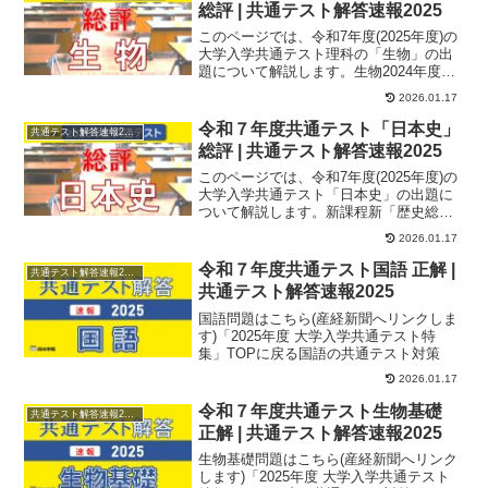
総評 | 共通テスト解答速報2025
このページでは、令和7年度(2025年度)の
大学入学共通テスト理科の「生物」の出
題について解説します。生物2024年度入
試は、それ以前とは異なり、実験考察問
2026.01.17
題が...
令和７年度共通テスト「日本史」
共通テスト解答速報2025
総評 | 共通テスト解答速報2025
このページでは、令和7年度(2025年度)の
大学入学共通テスト「日本史」の出題に
ついて解説します。新課程新「歴史総
合、日本史探究」2025年の共通テスト
2026.01.17
「歴史総...
令和７年度共通テスト国語 正解 |
共通テスト解答速報2025
共通テスト解答速報2025
国語問題はこちら(産経新聞へリンクしま
す)「2025年度 大学入学共通テスト特
集」TOPに戻る国語の共通テスト対策
2026.01.17
令和７年度共通テスト生物基礎
共通テスト解答速報2025
正解 | 共通テスト解答速報2025
生物基礎問題はこちら(産経新聞へリンク
します)「2025年度 大学入学共通テスト