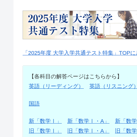
「2025年度 大学入学共通テスト特集」TOP
【各科目の解答ページはこちらから】
英語（リーディング）
英語（リスニング
国語
新「数学Ⅰ」
新「数学Ⅰ・A」
新「数学
旧「数学Ⅰ」
旧「数学Ⅰ・A」
旧「数学