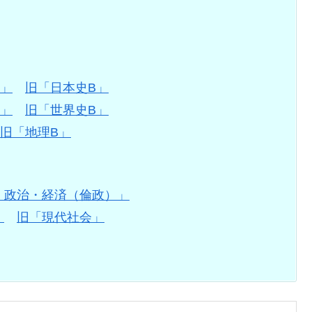
A」
旧「日本史B」
A」
旧「世界史B」
旧「地理B」
、政治・経済（倫政）」
」
旧「現代社会」