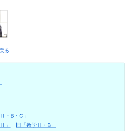
に戻る
）
Ⅱ・B・C」
Ⅱ」
旧「数学Ⅱ・B」