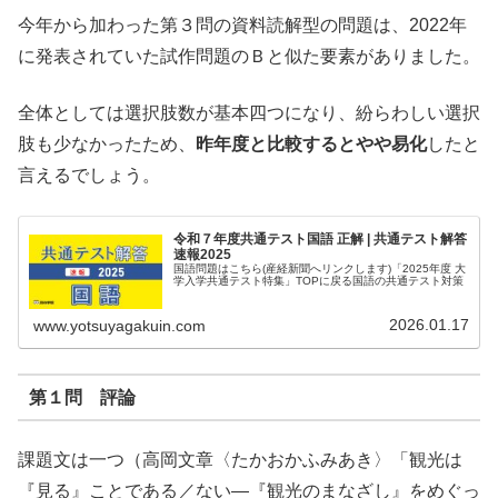
今年から加わった第３問の資料読解型の問題は、2022年
に発表されていた試作問題のＢと似た要素がありました。
全体としては選択肢数が基本四つになり、紛らわしい選択
肢も少なかったため、
昨年度と比較するとやや易化
したと
言えるでしょう。
令和７年度共通テスト国語 正解 | 共通テスト解答
速報2025
国語問題はこちら(産経新聞へリンクします)「2025年度 大
学入学共通テスト特集」TOPに戻る国語の共通テスト対策
2026.01.17
www.yotsuyagakuin.com
第１問 評論
課題文は一つ（高岡文章〈たかおかふみあき〉「観光は
『見る』ことである／ない―『観光のまなざし』をめぐっ