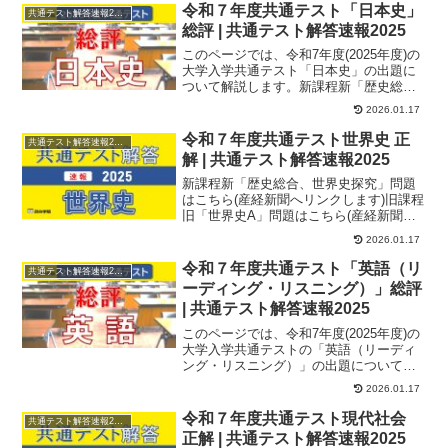
令和７年度共通テスト「日本史」
共通テスト解答速報2025
総評 | 共通テスト解答速報2025
このページでは、令和7年度(2025年度)の
大学入学共通テスト「日本史」の出題に
ついて解説します。新課程新「歴史総
合、日本史探究」2025年の共通テスト
2026.01.17
「歴史総...
令和７年度共通テスト世界史 正
共通テスト解答速報2025
解 | 共通テスト解答速報2025
新課程新「歴史総合、世界史探究」問題
はこちら(産経新聞へリンクします)旧課程
旧「世界史A」問題はこちら(産経新聞へ
リンクします)旧「世界史B」問題はこち
2026.01.17
ら(産経...
令和７年度共通テスト「英語（リ
共通テスト解答速報2025
ーディング・リスニング）」総評
| 共通テスト解答速報2025
このページでは、令和7年度(2025年度)の
大学入学共通テストの「英語（リーディ
ング・リスニング）」の出題について解
説します。英語（リーディング）今年度
2026.01.17
から大問...
令和７年度共通テスト現代社会
共通テスト解答速報2025
正解 | 共通テスト解答速報2025