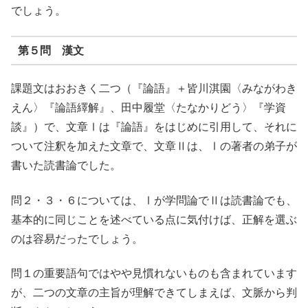
でしょう。
第５問 漢文
課題文はおおきく二つ（『論語』＋皆川淇園〈みながわき
えん〉『論語繹解』、田中履堂〈たなかりどう〉『学資
談』）で、文章Ⅰは『論語』をはじめに引用して、それに
ついて注釈を加えた文章で、文章Ⅱは、Ⅰの著者の弟子が
書いた読書論でした。
問２・３・６については、Ⅰが学問論でⅡは読書論でも、
基本的に同じことを述べている点に気付けば、正解を選ぶ
のは容易だったでしょう。
問１の重要語句ではやや見慣れないものも含まれています
が、二つの文章の主旨が理解できてしまえば、文脈から判