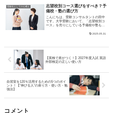
けるといって...
志望校別コース選びをすべき？予
受験生としての心構え
備校・塾の選び方
こんにちは、受験コンサルタントの田中
です。大学受験において、「志望校別コ
ース」を売りにしている予備校や塾もあ
れば、「学力別コース」にこだわってい
る予備校もありま...
2025.05.31
【英検で差がつく！】2027年度入試 英語
外部検定の正しい使い方
自習室を120％活用するための5つのポイ
ント！【”伸びる人”の座り方・使い方・勉
強法】
コメント