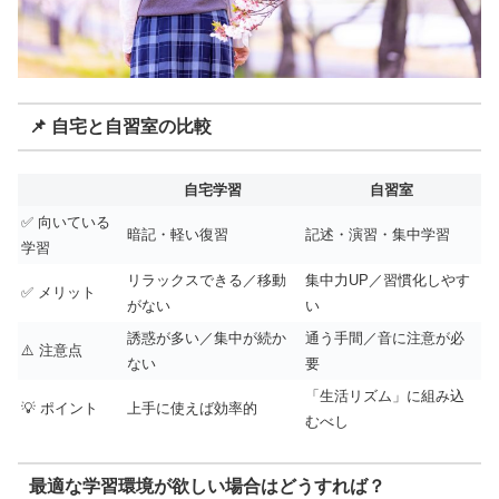
📌 自宅と自習室の比較
自宅学習
自習室
✅ 向いている
暗記・軽い復習
記述・演習・集中学習
学習
リラックスできる／移動
集中力UP／習慣化しやす
✅ メリット
がない
い
誘惑が多い／集中が続か
通う手間／音に注意が必
⚠️ 注意点
ない
要
「生活リズム」に組み込
💡 ポイント
上手に使えば効率的
むべし
最適な学習環境が欲しい場合はどうすれば？