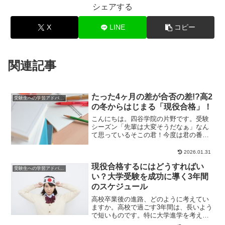
シェアする
X
LINE
コピー
関連記事
たった4ヶ月の差が合否の差!?高2
受験生への学習アドバイス
の冬からはじまる「現役合格」！
こんにちは。四谷学院の片野です。受験
シーズン「先輩は大変そうだなぁ」なん
て思っているそこの君！今度は君の番で
すよ。この記事では、現役合格のため、
高校2年生が大切...
2026.01.31
現役合格するにはどうすればい
受験生への学習アドバイス
い？大学受験を成功に導く3年間
のスケジュール
高校卒業後の進路、どのように考えてい
ますか。高校で過ごす3年間は、長いよう
で短いものです。特に大学進学を考えて
いる場合は、高校3年間のスケジュールを