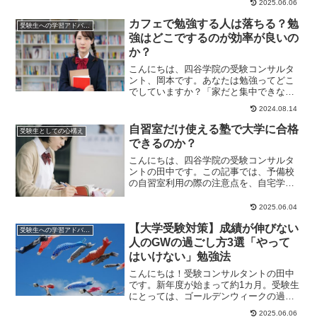
2025.06.06
早めに把握し...
カフェで勉強する人は落ちる？勉
受験生への学習アドバイス
強はどこでするのが効率が良いの
か？
こんにちは、四谷学院の受験コンサルタ
ント、岡本です。あなたは勉強ってどこ
でしていますか？「家だと集中できな
い・・・」「予備校の自習室とか図書館
2024.08.14
じゃないと落ち着い...
自習室だけ使える塾で大学に合格
受験生としての心構え
できるのか？
こんにちは、四谷学院の受験コンサルタ
ントの田中です。この記事では、予備校
の自習室利用の際の注意点を、自宅学習
と比較しながら解説していきます。自宅
ではなかなか集中...
2025.06.04
【大学受験対策】成績が伸びない
受験生への学習アドバイス
人のGWの過ごし方3選「やって
はいけない」勉強法
こんにちは！受験コンサルタントの田中
です。新年度が始まって約1カ月。受験生
にとっては、ゴールデンウィークの過ご
し方が5月以降に成績が伸びるかを決定づ
2025.06.06