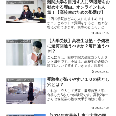
難関大学を目指す人に55段階をお
受験生への学習アドバイス
勧めする理由。オンラインも人
気！【高校生のための塾選び】
「四谷学院はどんな人におすすめです
か？」とネットで質問をすると、色々な
答えが出てきます。実際のところ、どん
な人に適しているのか気になっている人
2026.07.25
も多いのではないで...
【大学受験】高校生は塾・予備校
受験生としての心構え
に週何回通うべきか？毎日通うべ
き!?
こんにちは、四谷学院の受験コンサルタ
ント田中です。今日は、高校生の通塾の
頻度について答えていきます。現役生の
場合、週何回が最適か？高校生は塾や予
2025.05.31
備校に週何回位通...
受験生が陥りやすい１０の落とし
受験生への学習アドバイス
穴とは？
これは、浪人して見事、慶應義塾大学に
合格したSさんの体験記です。高校2年生
から映像授業の塾や大手予備校に通って
ましたが、思うように成績が伸びません
でした。しかも...
2022.07.09
【2024年度最新】東北大学の国