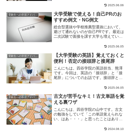
意気込んでいる高校生も多いのではない
でしょうか。しか...
2025.06.06
大学受験で使える！自己PRのお
受験生への学習アドバイス
すすめ例文・NG例文
総合型選抜や学校推薦型選抜において、
避けて通れないのが自己PRです。最近は
二次試験で面接を課す大学も増えている
ため、自己PRの重要性はますます高まっ
ています。受...
2025.06.05
【大学受験の英語】覚えておくと
受験生への学習アドバイス
便利！否定の接頭辞と接尾辞
こんにちは。四谷学院の英語担当、熊澤
です。今回は、英語の「接頭辞」と「接
尾辞」についてのお話です。接頭辞と接
尾辞ある単語の頭にくっつく言葉を接頭
辞、後ろにくっつ...
2025.06.05
古文が苦手なキミ！古文単語を覚
受験生への学習アドバイス
える裏ワザ
こんにちは、四谷学院の山中です。古文
の勉強をしていて「この単語覚えられな
い、はあ・・・」と思ったことはありま
せんか？そんなとき役に立つ古文単語を
覚える裏技を今日...
2024.08.10