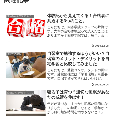
体験記から見えてくる！合格者に
受験生への学習アドバイス
共通する3つのこと。
こんにちは。四谷学院スタッフの片野で
す。先輩の合格体験記って読んだことは
ありますか？四谷学院では、毎年、合格
した先輩たちの体験記をパンフレットに
紹介しています。...
2018.12.05
自習室で勉強するほうがいい？自
受験生の悩み
習室のメリット・デメリットを自
宅学習と比較してみました
こんにちは、受験コンサルタントの田中
です。受験勉強には「学習環境」も重要
です。自宅学習ができればいいけど、な
かなか集中できないという方も多いでし
2025.06.04
ょう。有料の自習...
寝る子は育つ？適切な睡眠があな
受験生への学習アドバイス
たの成績を伸ばす！
年末が近づき、すっかり肌寒い季節にな
りました。この時期になると「学年が上
がる前に勉強時間を増やさないと！」と