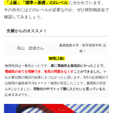
「上級」「標準～基礎」の2レベル
に分かれています。
今の自分にはどのレベルが必要なのか、ぜひ個別相談会で
確認してみましょう。
先輩からのオススメ！
慶應義塾大学・医学部医学科 合
格！
物理(上級)
物理特訓は一番良かったです。
夏に電磁気を徹底的にやったことで、
電磁気の全てを理解でき、初見の問題をなくす
ことができました。
そ
れが夏以降の模試の結果にもつながったと思います。9月の記述模試で
は物理の偏差値76.8をマーク！物理が安定したことで、慶應医の判定
もAになりました。
受験生の中でトップ層に入りたいと思っている人
にオススメ
です。