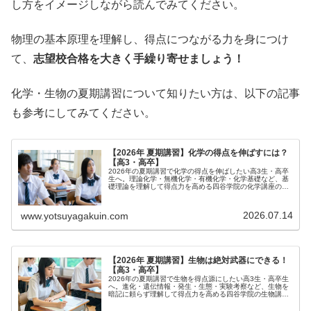
し方をイメージしながら読んでみてください。
物理の基本原理を理解し、得点につながる力を身につけ
て、
志望校合格を大きく手繰り寄せましょう！
化学・生物の夏期講習について知りたい方は、以下の記事
も参考にしてみてください。
【2026年 夏期講習】化学の得点を伸ばすには？
【高3・高卒】
2026年の夏期講習で化学の得点を伸ばしたい高3生・高卒
生へ。理論化学・無機化学・有機化学・化学基礎など、基
礎理論を理解して得点力を高める四谷学院の化学講座の活
用法を紹介します。
2026.07.14
www.yotsuyagakuin.com
【2026年 夏期講習】生物は絶対武器にできる！
【高3・高卒】
2026年の夏期講習で生物を得点源にしたい高3生・高卒生
へ。進化・遺伝情報・発生・生態・実験考察など、生物を
暗記に頼らず理解して得点力を高める四谷学院の生物講座
の活用法を紹介します。