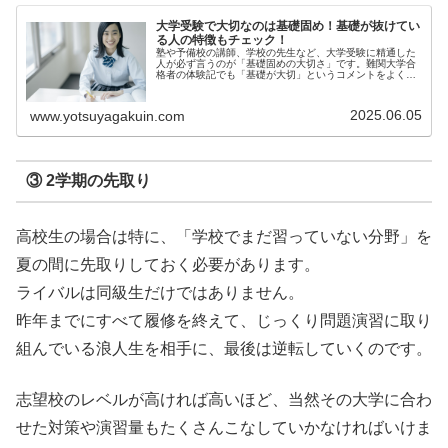
大学受験で大切なのは基礎固め！基礎が抜けてい
る人の特徴もチェック！
塾や予備校の講師、学校の先生など、大学受験に精通した
人が必ず言うのが「基礎固めの大切さ」です。難関大学合
格者の体験記でも「基礎が大切」というコメントをよく見
かけ...
2025.06.05
www.yotsuyagakuin.com
③ 2学期の先取り
高校生の場合は特に、「学校でまだ習っていない分野」を
夏の間に先取りしておく必要があります。
ライバルは同級生だけではありません。
昨年までにすべて履修を終えて、じっくり問題演習に取り
組んでいる浪人生を相手に、最後は逆転していくのです。
志望校のレベルが高ければ高いほど、当然その大学に合わ
せた対策や演習量もたくさんこなしていかなければいけま