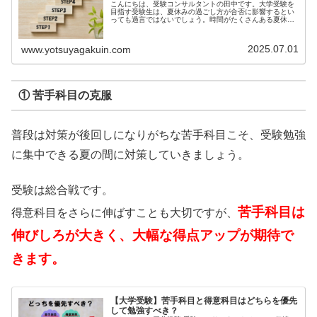
こんにちは、受験コンサルタントの田中です。大学受験を
目指す受験生は、夏休みの過ごし方が合否に影響するとい
っても過言ではないでしょう。時間がたくさんある夏休み
は、...
2025.07.01
www.yotsuyagakuin.com
① 苦手科目の克服
普段は対策が後回しになりがちな苦手科目こそ、受験勉強
に集中できる夏の間に対策していきましょう。
受験は総合戦です。
苦手科目は
得意科目をさらに伸ばすことも大切ですが、
伸びしろが大きく、大幅な得点アップが期待で
きます。
【大学受験】苦手科目と得意科目はどちらを優先
して勉強すべき？