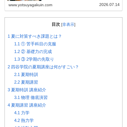
2026.07.14
www.yotsuyagakuin.com
目次
[
非表示
]
1
夏に対策すべき課題とは？
1.1
① 苦手科目の克服
1.2
② 基礎力の完成
1.3
③ 2学期の先取り
2
四谷学院の夏期講座は何がすごい？
2.1
夏期特訓
2.2
夏期講習
3
夏期特訓 講座紹介
3.1
物理 徹底演習
4
夏期講習 講座紹介
4.1
力学
4.2
熱力学