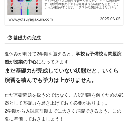
こんにちは！四谷学院 受験コンサルタントチームの伊達で
す。模試や学校のテストが返却される時期になると、こう
いった相談が増えます。『テストの点数を上げたいけれ
ど、...
2025.06.05
www.yotsuyagakuin.com
② 基礎力の完成
夏休みが明けて2学期を迎えると、
学校も予備校も問題演
習が授業の中心
になってきます。
まだ基礎力が完成していない状態だと、いくら
演習を積んでも学力は上がりません。
ただ基礎問題を扱うのではなく、入試問題を解くための武
器として基礎力を磨き上げておく必要があります。
2学期から入試直前期までに大きく飛躍できるよう、この
夏に準備しておきましょう！