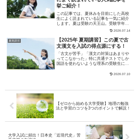
挙ご紹介！
この記事では、夏休みを目前にした高校
生によく読まれている記事を一気に紹介
します。夏は受験の天王山。受験学年の3
年生に限らず、1・2年生もライバルが一
2026.07.14
段とギアを上...
【2025年 夏期講習】この夏で古
夏期講習
文漢文を入試の得点源にする！
「古文が苦手」「漢文の対策はあまりや
ってこなかった」特に共通テストでしか
国語を使わないような理系の受験生にと
って、古文や漢文は対策がおろそかにな
りがちな科目です...
2026.07.10
【ゼロから始める大学受験】地理の勉強
法と学習のコツを3つのポイントで解説！
大学入試に頻出！日本史「近現代史」苦