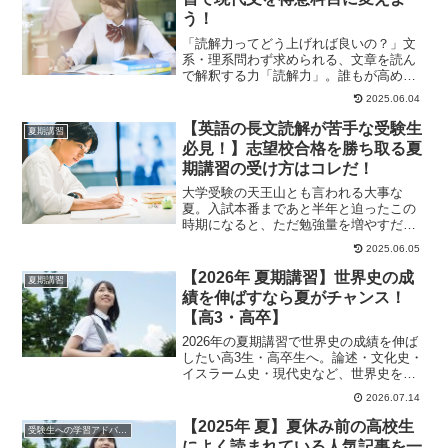
う！
「読解力ってどう上げれば良いの？」文
系・理系問わず求められる、文章を読ん
で解釈する力「読解力」。誰もが高めた
いとは思うものの、どう勉強すれば効果
2025.06.04
的なのかがわから...
【英語の長文読解が苦手な受験生
夏期講習
必見！】志望校合格を勝ち取る夏
期講習の受け方はコレだ！
大学受験の天王山とも言われる大事な
夏。入試本番まであと半年と迫ったこの
時期になると、ただ勉強量を増やすだけ
では周りに差をつけることはできませ
2025.06.05
ん。受験で最も大事な...
【2026年 夏期講習】世界史の成
夏期講習
績を伸ばすなら夏がチャンス！
【高3・高卒】
2026年の夏期講習で世界史の成績を伸ば
したい高3生・高卒生へ。論述・文化史・
イスラーム史・現代史など、世界史を得
点源にするための四谷学院の講座活用法
2026.07.14
を紹介します。
【2025年 夏】夏休み前の高校生
受験生への学習アドバイス
によく読まれている人気記事を一