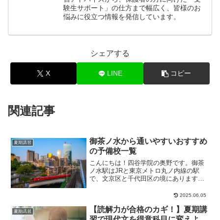
験生サポート」の仕方まで幅広く、皆様のお
悩みに役立つ情報を発信しています。
シェアする
X
LINE
コピー
関連記事
御茶ノ水から通いやすいおすすめ
夏期講習
の予備校一覧
こんにちは！四谷学院の奥野です。御茶
ノ水駅はJRと東京メトロ丸ノ内線の駅
で、文京区と千代田区の境にあります。
駅付近には大学が多く、学生の街のイメ
ージがあるかもし...
2025.06.05
【読解力が合格のカギ！】夏期講
夏期講習
習で現代文を得意科目に変えよ