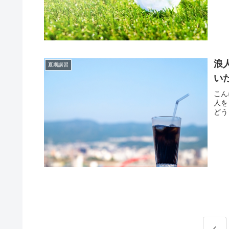
浪
夏期講習
い
こん
人を
どう
前