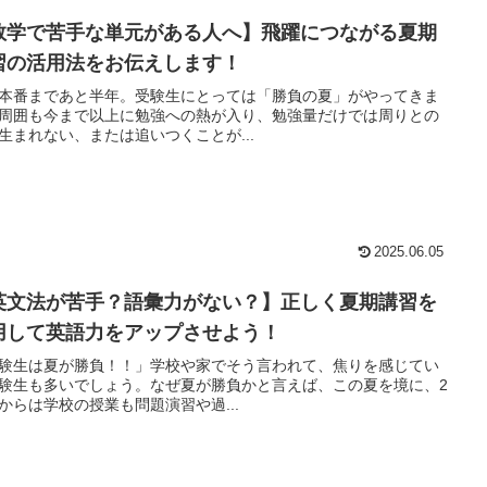
数学で苦手な単元がある人へ】飛躍につながる夏期
習の活用法をお伝えします！
本番まであと半年。受験生にとっては「勝負の夏」がやってきま
周囲も今まで以上に勉強への熱が入り、勉強量だけでは周りとの
生まれない、または追いつくことが...
2025.06.05
英文法が苦手？語彙力がない？】正しく夏期講習を
用して英語力をアップさせよう！
験生は夏が勝負！！」学校や家でそう言われて、焦りを感じてい
験生も多いでしょう。なぜ夏が勝負かと言えば、この夏を境に、2
からは学校の授業も問題演習や過...