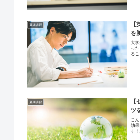
【
夏期講習
を
大学
った
るこ
【
夏期講習
ツ
こん
効果
す！