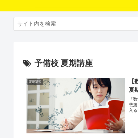
予備校 夏期講座
【
夏期講習
夏
「数
悲痛
入る