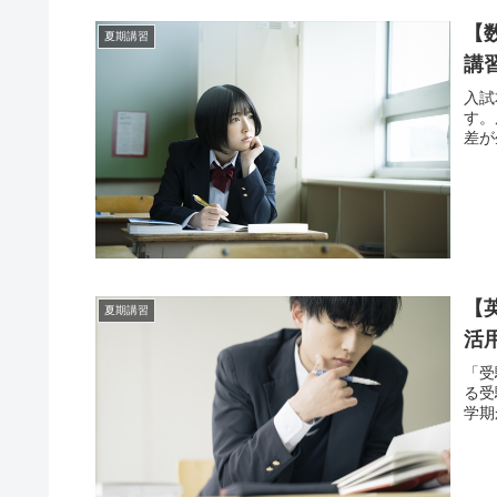
【
夏期講習
講
入試
す。
差が
【
夏期講習
活
「受
る受
学期