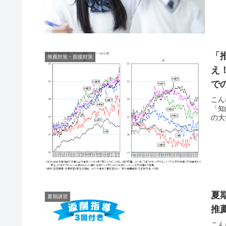
「
推薦対策・面接対策
え
で
こん
「知
の大
夏
夏期講習
推
こん