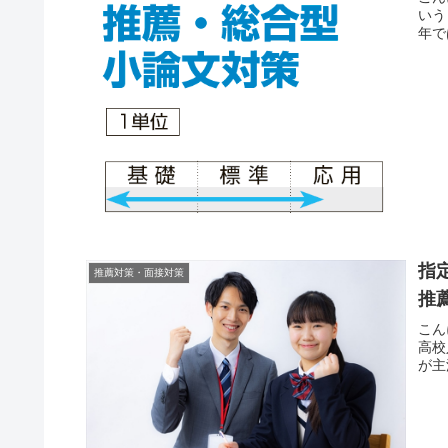
いう
年で
指
推薦対策・面接対策
推
こん
高校
が主