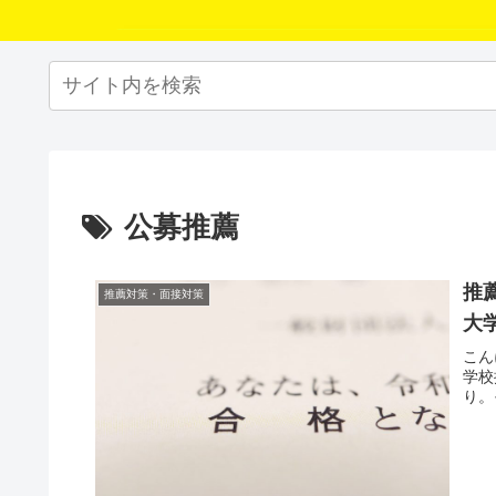
公募推薦
推
推薦対策・面接対策
大
こん
学校
り。