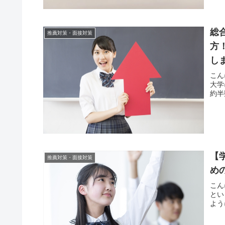
総
推薦対策・面接対策
方
し
こん
大学
約半
【
推薦対策・面接対策
め
こん
とい
よう