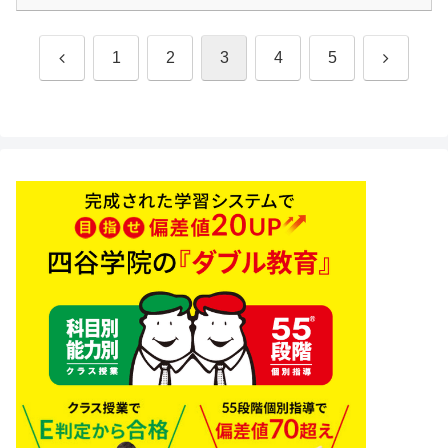
前
次
1
2
3
4
5
へ
へ