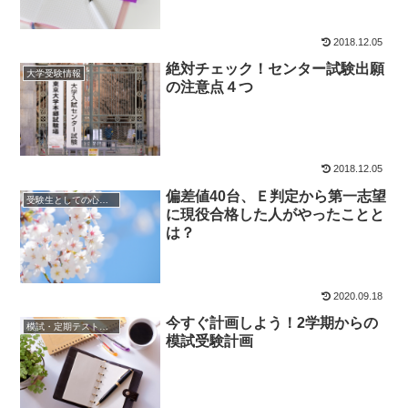
2018.12.05
絶対チェック！センター試験出願
大学受験情報
の注意点４つ
2018.12.05
偏差値40台、Ｅ判定から第一志望
受験生としての心構え
に現役合格した人がやったことと
は？
2020.09.18
今すぐ計画しよう！2学期からの
模試・定期テストの活用法
模試受験計画