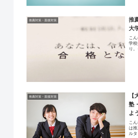
推
推薦対策・面接対策
大
こん
学校
り。
【
推薦対策・面接対策
塾
よ
こん
は推
ルタ