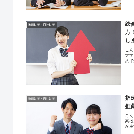
総
推薦対策・面接対策
方
し
こん
大学
約半
指
推薦対策・面接対策
推
こん
高校
が主