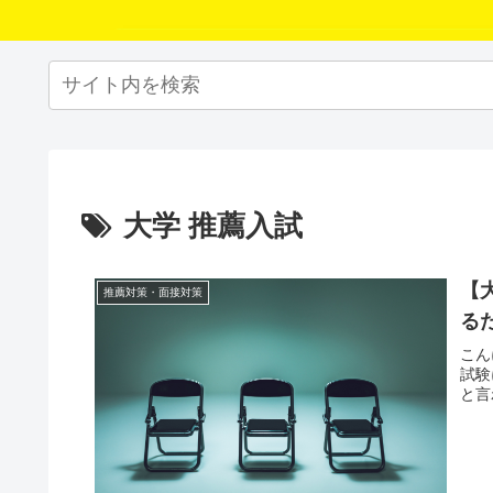
大学 推薦入試
【
推薦対策・面接対策
る
こん
試験
と言