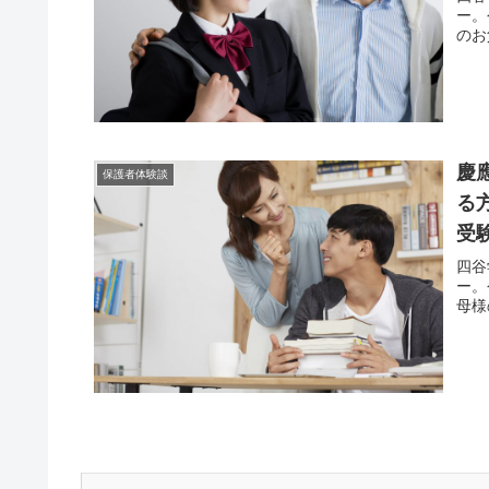
ー。
のお
慶
保護者体験談
る
受
四谷
ー。
母様