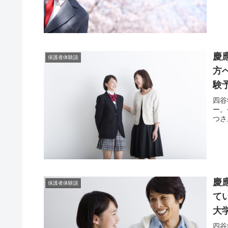
慶
保護者体験談
方
験
四谷
ー。
つさ
慶
保護者体験談
て
大
四谷