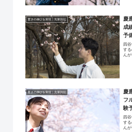
慶
驚きの伸びを実現｜先輩列伝
成
予
四谷
する
んが
慶
驚きの伸びを実現｜先輩列伝
フ
験
四谷
する
んが