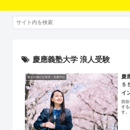
慶應義塾大学 浪人受験
慶
驚きの伸びを実現｜先輩列伝
５
イ
四谷
する
す。