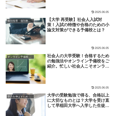
2025.06.05
【大学 再受験】社会人入試対
個別指導・個別教室の活用法
策！入試の特徴や合格のための小
論文対策ができる予備校とは？
2025.06.05
社会人の大学受験！合格するため
オンライン予備校・塾の活用法
の勉強法やオンライン予備校をご
紹介。忙しい社会人こそオンライ
ンを活用しよう
2025.06.05
大学の受験勉強で得る、合格以上
学力を伸ばすためのヒント
に大切なものとは？大学を受け直
して早稲田大学へ入学した生徒の
場合