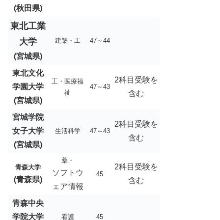
(秋田県)
東北工業
大学
建築・工
47～44
(宮城県)
東北文化
2科目受験を
工・医療福
学園大学
47～43
祉
含む
(宮城県)
宮城学院
2科目受験を
女子大学
生活科学
47～43
含む
(宮城県)
薬・
2科目受験を
青森大学
ソフトウ
45
(青森県)
含む
ェア情報
青森中央
学院大学
看護
45