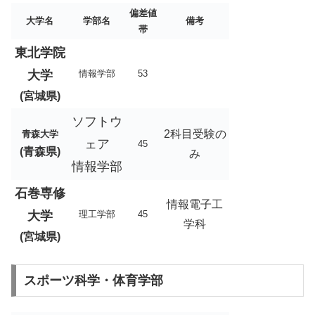
偏差値
大学名
学部名
備考
帯
東北学院
大学
情報学部
53
(宮城県)
ソフトウ
2科目受験の
青森大学
ェア
45
(青森県)
み
情報学部
石巻専修
情報電子工
大学
理工学部
45
学科
(宮城県)
スポーツ科学・体育学部