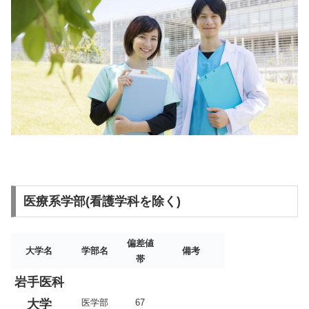
医療系学部(看護学科を除く)
偏差値
大学名
学部名
備考
帯
岩手医科
大学
医学部
67