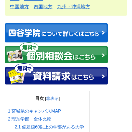
中国地方
四国地方
九州・沖縄地方
目次
[
非表示
]
1
宮城県のキャンパスMAP
2
理系学部 全体比較
2.1
偏差値60以上の学部がある大学