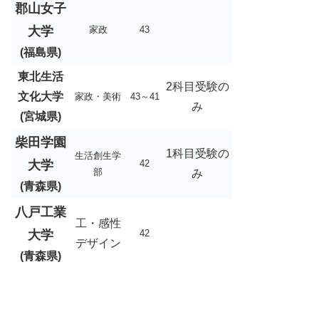
郡山女子
大学
家政
43
(福島県)
東北生活
2科目受験の
文化大学
家政・美術
43～41
み
(宮城県)
柴田学園
1科目受験の
生活創生学
大学
42
部
み
(青森県)
八戸工業
工・感性
大学
42
デザイン
(青森県)