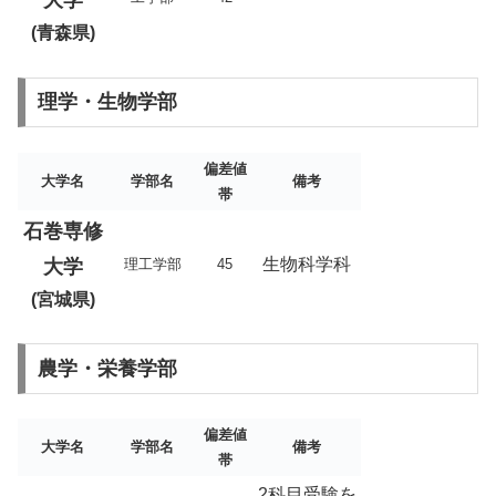
大学
(青森県)
理学・生物学部
偏差値
大学名
学部名
備考
帯
石巻専修
生物科学科
大学
理工学部
45
(宮城県)
農学・栄養学部
偏差値
大学名
学部名
備考
帯
2科目受験を