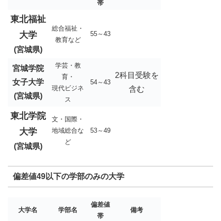
帯
東北福祉
総合福祉・
大学
55～43
教育など
(宮城県)
学芸・教
宮城学院
2科目受験を
育・
女子大学
54～43
現代ビジネ
含む
(宮城県)
ス
東北学院
文・国際・
大学
地域総合な
53～49
ど
(宮城県)
偏差値49以下の学部のみの大学
偏差値
大学名
学部名
備考
帯