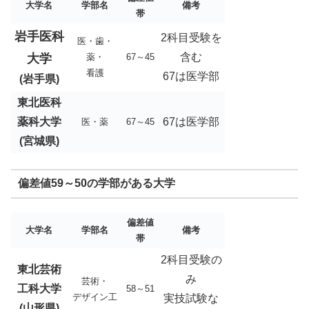
大学名
学部名
備考
帯
岩手医科
2科目受験を
医・歯・
含む
大学
薬・
67～45
看護
67は医学部
(岩手県)
東北医科
薬科大学
67は医学部
医・薬
67～45
(宮城県)
偏差値59～50の学部がある大学
偏差値
大学名
学部名
備考
帯
2科目受験の
東北芸術
み
芸術・
工科大学
58～51
デザイン工
実技試験な
(山形県)