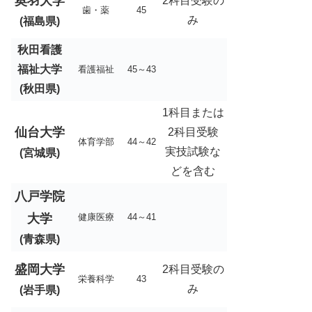
奥羽大学
2科目受験の
歯・薬
45
み
(福島県)
秋田看護
福祉大学
看護福祉
45～43
(秋田県)
1科目または
仙台大学
2科目受験
体育学部
44～42
実技試験な
(宮城県)
どを含む
八戸学院
大学
健康医療
44～41
(青森県)
盛岡大学
2科目受験の
栄養科学
43
み
(岩手県)