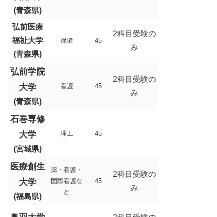
(青森県)
弘前医療
2科目受験の
福祉大学
保健
45
み
(青森県)
弘前学院
2科目受験の
大学
看護
45
み
(青森県)
石巻専修
大学
理工
45
(宮城県)
医療創生
薬・看護・
2科目受験の
大学
国際看護な
45
み
ど
(福島県)