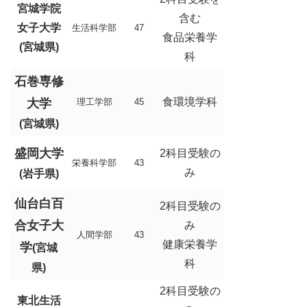
宮城学院
含む
女子大学
生活科学部
47
食品栄養学
(宮城県)
科
石巻専修
食環境学科
大学
理工学部
45
(宮城県)
盛岡大学
2科目受験の
栄養科学部
43
み
(岩手県)
仙台白百
2科目受験の
合女子大
み
人間学部
43
健康栄養学
学
(宮城
科
県)
2科目受験の
東北生活