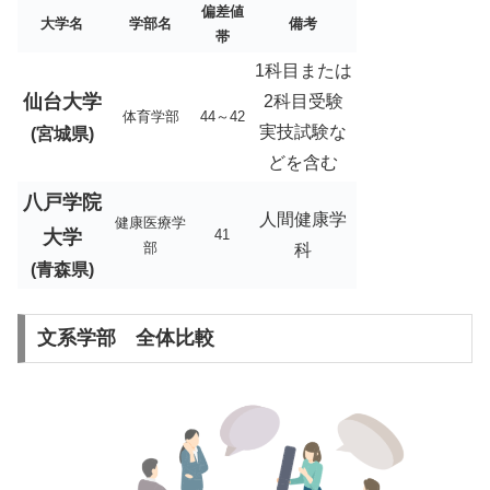
偏差値
大学名
学部名
備考
帯
1科目または
仙台大学
2科目受験
体育学部
44～42
実技試験な
(宮城県)
どを含む
八戸学院
人間健康学
健康医療学
大学
41
部
科
(青森県)
文系学部 全体比較