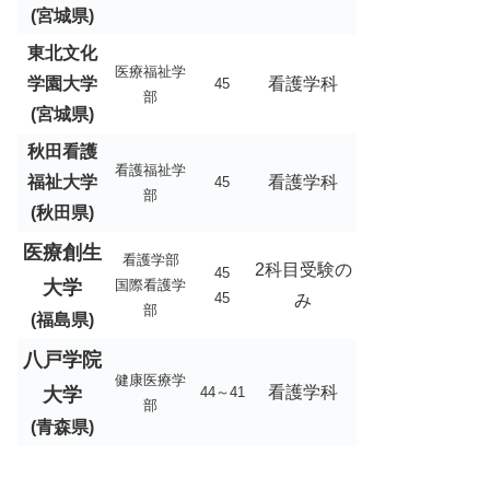
(宮城県)
東北文化
医療福祉学
学園大学
看護学科
45
部
(宮城県)
秋田看護
看護福祉学
福祉大学
看護学科
45
部
(秋田県)
医療創生
看護学部
2科目受験の
45
大学
国際看護学
45
み
部
(福島県)
八戸学院
健康医療学
看護学科
大学
44～41
部
(青森県)