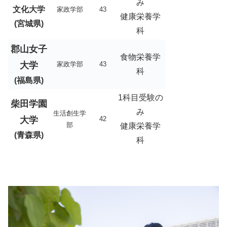
み
文化大学
家政学部
43
健康栄養学
(宮城県)
科
郡山女子
食物栄養学
大学
家政学部
43
科
(福島県)
1科目受験の
柴田学園
み
生活創生学
大学
42
部
健康栄養学
(青森県)
科