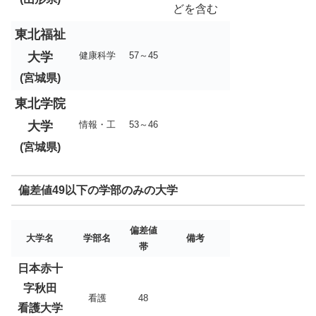
どを含む
東北福祉
大学
健康科学
57～45
(宮城県)
東北学院
大学
情報・工
53～46
(宮城県)
偏差値49以下の学部のみの大学
偏差値
大学名
学部名
備考
帯
日本赤十
字秋田
看護
48
看護大学