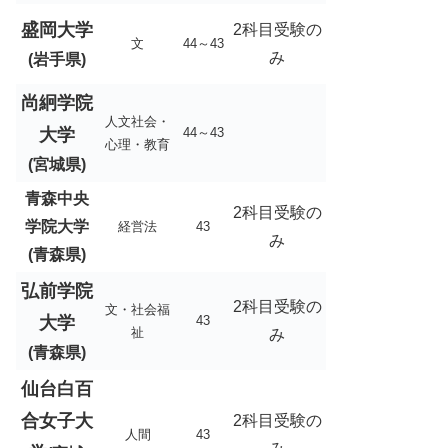
盛岡大学
2科目受験の
文
44～43
み
(岩手県)
尚絅学院
人文社会・
大学
44～43
心理・教育
(宮城県)
青森中央
2科目受験の
学院大学
経営法
43
み
(青森県)
弘前学院
2科目受験の
文・社会福
大学
43
祉
み
(青森県)
仙台白百
合女子大
2科目受験の
人間
43