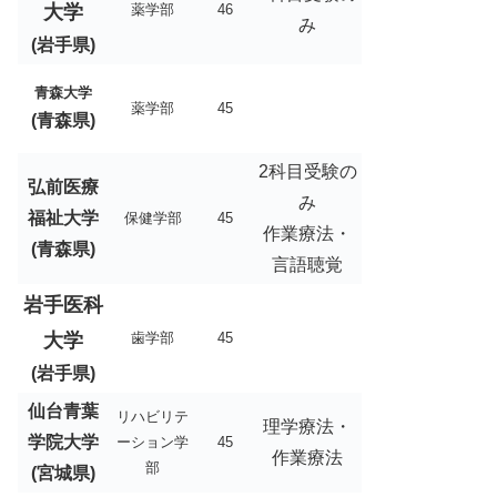
大学
薬学部
46
み
(岩手県)
青森大学
薬学部
45
(青森県)
2科目受験の
弘前医療
み
福祉大学
保健学部
45
作業療法・
(青森県)
言語聴覚
岩手医科
大学
歯学部
45
(岩手県)
仙台青葉
リハビリテ
理学療法・
学院大学
ーション学
45
作業療法
部
(宮城県)