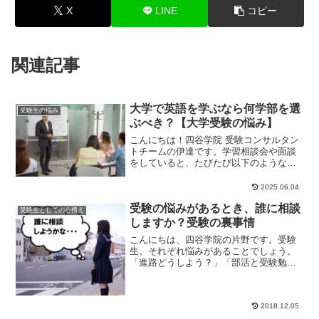
X
LINE
コピー
関連記事
大学で英語を学ぶなら何学部を選
受験生の悩み
ぶべき？【大学受験の悩み】
こんにちは！四谷学院 受験コンサルタン
トチームの伊達です。学習相談会や面談
をしていると、たびたび以下のような相
談を受けます。『将来的に仕事で英語を
使えるようにな...
2025.06.04
受験の悩みがあるとき、誰に相談
受験生としての心構え
しますか？受験の裏事情
こんにちは、四谷学院の片野です。受験
生、それぞれ悩みがあることでしょう。
「進路どうしよう？」「部活と受験勉強
の両立ってできるのかな？」「今日も受
験勉強が予定通り...
2018.12.05