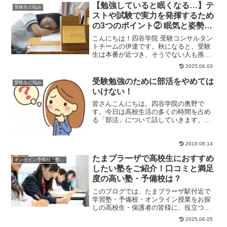
【勉強していると眠くなる…】テ
受験生の悩み
ストや試験で実力を発揮するため
の3つのポイント② 眠気と姿勢
【睡魔に勝つための勉強法！】
こんにちは！四谷学院 受験コンサルタン
トチームの伊達です。秋になると、受験
生は本番が近づき、そうでない人も推薦
対策のための評定を意識して...と、今ま
2025.06.03
で以上に勉...
受験勉強のために部活をやめては
受験生の悩み
いけない！
皆さんこんにちは。四谷学院の奥野で
す。今日は高校生活の多くの時間を占め
る「部活」について話していきます。み
なさんの部活は？みなさんの部活は何で
すか？運動部ですか...
2019.08.14
たまプラーザで高校生におすすめ
オンライン予備校・塾の活用法
したい塾をご紹介！口コミと満足
度の高い塾・予備校は？
このブログでは、たまプラーザ駅付近で
学習塾・予備校・オンライン授業をお探
しの高校生・保護者の皆様に、役立つ情
報やヒントになる情報をお伝えします。
2025.06.05
大学受験のための...