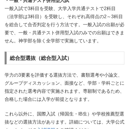
・一般・共通テスト併用型入試
一般入試で3科目を受験、大学入学共通テストで2科目
（法学部は3科目）を受験し、それぞれ高得点の2～3科目
を総合して合否判定を行う方法です。一般入試の出願が必
要で、一般・共通テスト併用型入試のみでの出願はできま
せん。神学部を除く全学部で実施しています。
総合型選抜（総合型入試）
学力の3要素を評価する選抜方法で、書類選考や小論文、
グループディスカッション、面接など、学部・学科ごとに
指定された選考内容で実施されます。専願制であるため、
合格した場合には入学が前提となります。
これら以外に、国際入試（帰国生・IB生）や学校推薦型選
抜などの選抜方法があります。詳細については、大学公式