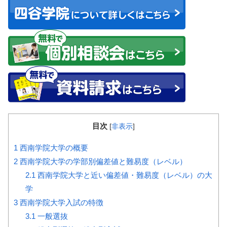
目次
[
非表示
]
1
西南学院大学の概要
2
西南学院大学の学部別偏差値と難易度（レベル）
2.1
西南学院大学と近い偏差値・難易度（レベル）の大
学
3
西南学院大学入試の特徴
3.1
一般選抜