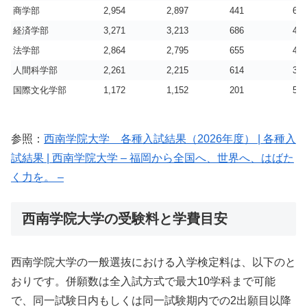
商学部
2,954
2,897
441
6.6
経済学部
3,271
3,213
686
4.7
法学部
2,864
2,795
655
4.3
人間科学部
2,261
2,215
614
3.6
国際文化学部
1,172
1,152
201
5.7
参照：
西南学院大学 各種入試結果（2026年度） | 各種入
試結果 | 西南学院大学 – 福岡から全国へ、世界へ、はばた
く力を。 –
西南学院大学の受験料と学費目安
西南学院大学の一般選抜における入学検定料は、以下のと
おりです。併願数は全入試方式で最大10学科まで可能
で、同一試験日内もしくは同一試験期内での2出願目以降