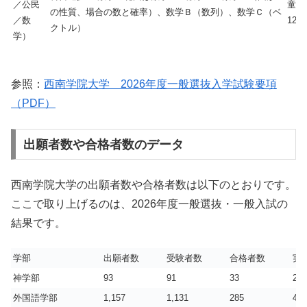
／公民
童教
の性質、場合の数と確率）、数学Ｂ（数列）、数学Ｃ（ベ
／数
120
クトル）
学）
参照：
西南学院大学 2026年度一般選抜入学試験要項
（PDF）
出願者数や合格者数のデータ
西南学院大学の出願者数や合格者数は以下のとおりです。
ここで取り上げるのは、2026年度一般選抜・一般入試の
結果です。
学部
出願者数
受験者数
合格者数
実
神学部
93
91
33
2.8
外国語学部
1,157
1,131
285
4.0