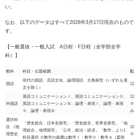
い。
なお、以下のデータはすべて2026年3月17日現在のもので
す。
【一般選抜・一般入試 A日程・F日程（全学部全学
科）】
教科
科目・出題範囲
配点
現代の国語、言語文化、論理国語、古典探究（いずれも漢
国語
120
文を除く）
英語コミュニケーションⅠ、英語コミュニケーションⅡ、
120
外国語
英語コミュニケーションⅢ、論理・表現Ⅰ、論理・表現
※外
Ⅱ、論理・表現Ⅲ
み15
選択科
「歴史総合，日本史探究」「歴史総合，世界史探究」「地
目 （地
100
理総合，地理探究」「公共，政治・経済」「数学」より1
理歴史
※人
科目選択 ※数学の範囲は数学Ⅰ・数学Ⅱ・数学Ａ（図形