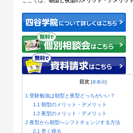
ここでは、
朝型と夜型のメリット・デメリッ
目次
[
非表示
]
1
受験勉強は朝型と夜型どっちがいい？
1.1
朝型のメリット・デメリット
1.2
夜型のメリット・デメリット
2
夜型から朝型へシフトチェンジする方法
2.1
早く寝る