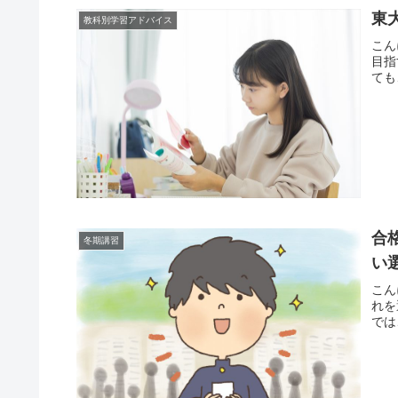
東
教科別学習アドバイス
こん
目指
ても
合
冬期講習
い
こん
れを
では