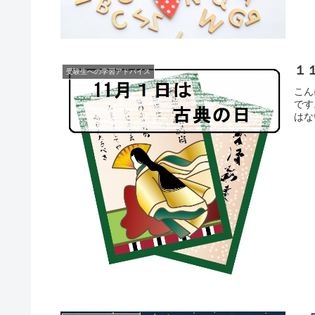
１
受験生への学習アドバイス
こん
です
はな