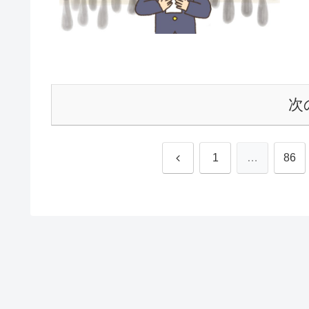
次
前
1
…
86
へ